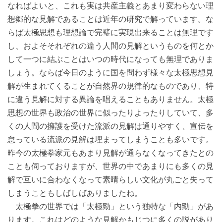
なればよいと、これも実は共産主義とあまり変わらない理
想郷的な見解であることは近年の研究で解っています。な
らば太極思想も理想論で完璧に実現出来ることは無理です
し、およそそれぞれの違う人間の見解というものを何とか
して一つに結ぶことはいつの時代になっても無理でありま
しょう。ならば今日のように国を問わず様々な太極思想見
解が生まれてくることが自然界の規律的なものであり、特
に違う見解に対する異論を唱えることもありません。太極
思想の世界も政治の世界に似ったりよったりしていて、多
くの人間の擁護を受けた流派の見解は通りやすく、宣伝を
怠っている流派の見解は埋まってしまうことも多いです。
昨今の太極拳家元もあまり見解が通らなくなってきたとの
ことも伺っておりますが、世界の中であまりにも多くの見
解で互いに合わなくなって素晴らしい文化が丸ごと失って
しまうこともしばしばありましたね。
太極拳の世界では「太極勁」という独特な「内勁」があ
ります。これはどのような見解かもじつに多くの説があり