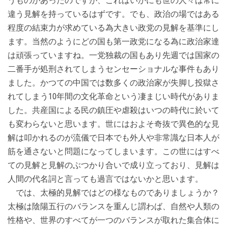
うものがあったのですが、これはいかにも世の人々は常に
違う見解を持っているはずです。でも、政治の場ではある
程度の結束力が求めている為大きい政党の見解を基準にし
ます。当然のようにどの国も第一政党になる為に政治家達
は頑張っていますね。一党独裁の国もあり先週では国家の
二番手が処刑されてしまうセンセーショナルな事件もあり
ました。かつての中国では数多くの政治家が失脚し投獄さ
れてしまう10年間の文化革命という凄まじい時代がありま
した。共産国による民の鎮圧や虐殺はいつの時代に於いて
も変わらないと思います。世にはおよそ奇抜で異色的な見
解は叩かれるのが流儀で日本でも外人や非常識な日本人が
筋を通さないと問題になってしまいます。この世にはすべ
ての見解と見解のぶつかり合いで成り立っており、見解は
人間の代名詞と言っても過言ではないかと思います。
では、太極的見解ではどの様なものでありましょうか？
太極は陰陽五行のバランスを重んじ謂わば、自然や人類の
性格や、世界のすべてが一つのバランスが取れた集合体に