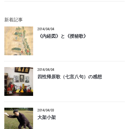
新着記事
2014/04/04
《内経図》と《授秘歌》
2014/04/04
四性帰原歌（七言八句）の感想
2014/04/03
大架小架