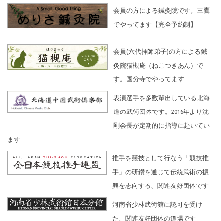
会員の方による鍼灸院です。三鷹
でやってます【完全予約制】
会員(六代拝師弟子)の方による鍼
灸院猫槻庵（ねこつきあん）で
す。国分寺でやってます
表演選手を多数輩出している北海
道の武術団体です。2016年より沈
剛会長が定期的に指導に赴いてい
ます
推手を競技として行なう「競技推
手」の研鑽を通じて伝統武術の振
興を志向する、関連友好団体です
河南省少林武術館に認可を受け
た、関連友好団体の道場です