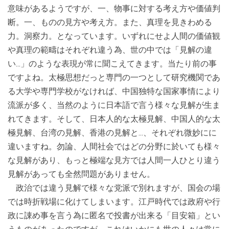
意味があるようですが、一、物事に対する考え方や価値判
断。一、ものの見方や考え方。また、真理を見きわめる
力。洞察力。となっています。いずれにせよ人間の価値観
や真理の範疇はそれぞれ違う為、世の中では「見解の違
い…」のような表現が常に聞こえてきます。当たり前の事
ですよね。太極思想だっと専門の一つとして研究機関であ
る大学や専門学校がなければ、中国独特な国家事情により
流派が多く、当然のように日本語で言う様々な見解が生ま
れてきます。そして、日本人的な太極見解、中国人的な太
極見解、台湾の見解、香港の見解と…、それぞれ微妙にに
違いますね。勿論、人間社会ではどの分野に於いても様々
な見解があり、もっと極端な見方では人間一人ひとり違う
見解があっても全然問題がありません。
政治では違う見解で様々な党派で別れますが、国会の場
では時折戦場に化けてしまいます。江戸時代では政府や行
政に諌め事を言う為に匿名で投書が出来る「目安箱」とい