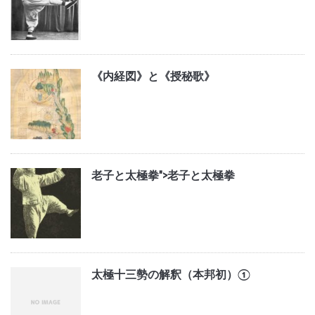
《内経図》と《授秘歌》
老子と太極拳">
老子と太極拳
太極十三勢の解釈（本邦初）①