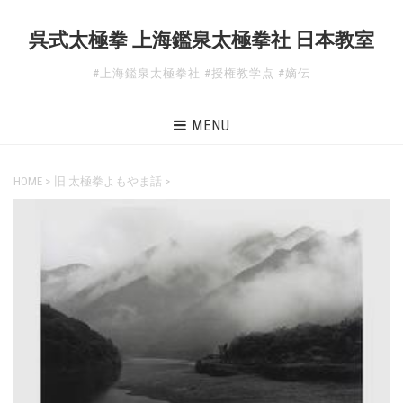
呉式太極拳 上海鑑泉太極拳社 日本教室
#上海鑑泉太極拳社 #授権教学点 #嫡伝
MENU
HOME
>
旧 太極拳よもやま話
>