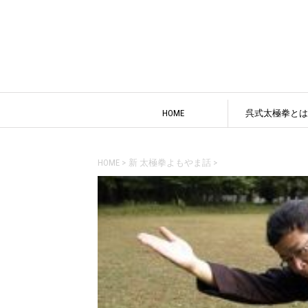
HOME
呉式太極拳とは
HOME
>
新 太極拳よもやま話
>