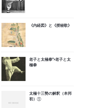
《内経図》と《授秘歌》
老子と太極拳">
老子と太
極拳
太極十三勢の解釈（本邦
初）①