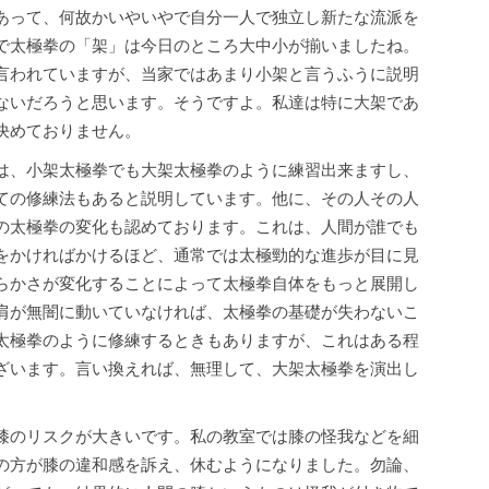
あって、何故かいやいやで自分一人で独立し新たな流派を
で太極拳の「架」は今日のところ大中小が揃いましたね。
言われていますが、当家ではあまり小架と言うふうに説明
ないだろうと思います。そうですよ。私達は特に大架であ
決めておりません。
は、小架太極拳でも大架太極拳のように練習出来ますし、
ての修練法もあると説明しています。他に、その人その人
の太極拳の変化も認めております。これは、人間が誰でも
をかければかけるほど、通常では太極勁的な進歩が目に見
らかさが変化することによって太極拳自体をもっと展開し
肩が無闇に動いていなければ、太極拳の基礎が失わないこ
太極拳のように修練するときもありますが、これはある程
ざいます。言い換えれば、無理して、大架太極拳を演出し
膝のリスクが大きいです。私の教室では膝の怪我などを細
の方が膝の違和感を訴え、休むようになりました。勿論、