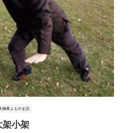
 太極拳よもやま話
大架小架