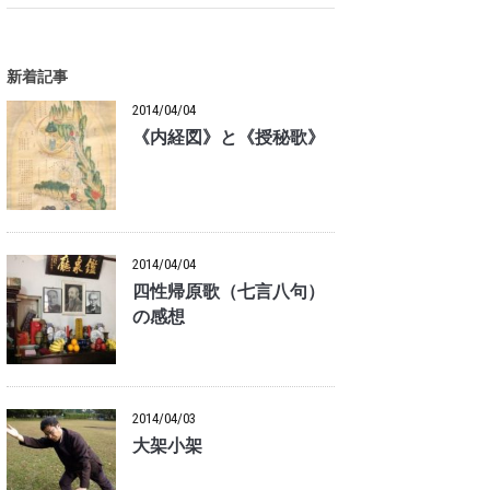
新着記事
2014/04/04
《内経図》と《授秘歌》
2014/04/04
四性帰原歌（七言八句）
の感想
2014/04/03
大架小架