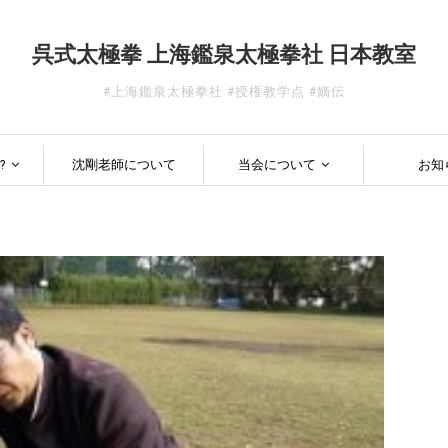
呉式太極拳 上海鑑泉太極拳社 日本教室
#上海鑑泉太極拳社 #授権教学点 #嫡伝
?
沈剛老師について
当会について
お知