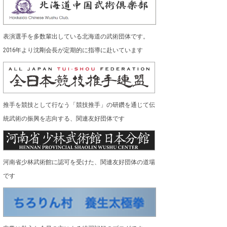
表演選手を多数輩出している北海道の武術団体です。
2016年より沈剛会長が定期的に指導に赴いています
推手を競技として行なう「競技推手」の研鑽を通じて伝
統武術の振興を志向する、関連友好団体です
河南省少林武術館に認可を受けた、関連友好団体の道場
です