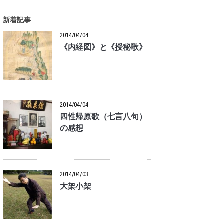
新着記事
2014/04/04
《内経図》と《授秘歌》
2014/04/04
四性帰原歌（七言八句）
の感想
2014/04/03
大架小架