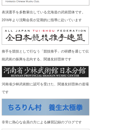
表演選手を多数輩出している北海道の武術団体です。
2016年より沈剛会長が定期的に指導に赴いています
推手を競技として行なう「競技推手」の研鑽を通じて伝
統武術の振興を志向する、関連友好団体です
河南省少林武術館に認可を受けた、関連友好団体の道場
です
非常に熱心な会員の方による練習記録のブログです