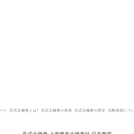
ージ
呉式太極拳とは?
呉式太極拳の体系
呉式太極拳の歴史
沈剛老師につ