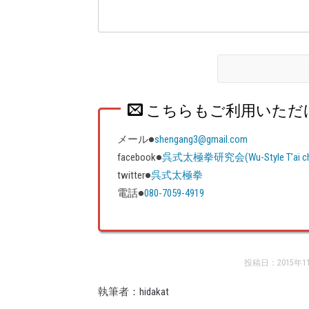
こちらもご利用いただ
メール●
shengang3@gmail.com
facebook●
呉式太極拳研究会(Wu-Style T’ai chi ch
twitter●
呉式太極拳
電話●
080-7059-4919
投稿日：2015年1
執筆者：
hidakat