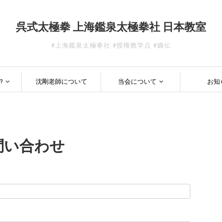
呉式太極拳 上海鑑泉太極拳社 日本教室
#上海鑑泉太極拳社 #授権教学点 #嫡伝
?
沈剛老師について
当会について
お知
問い合わせ