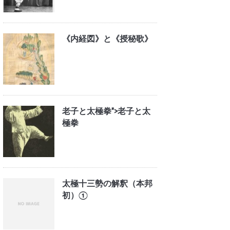
《内経図》と《授秘歌》
老子と太極拳">
老子と太
極拳
太極十三勢の解釈（本邦
初）①