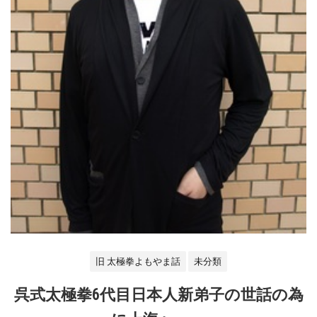
旧 太極拳よもやま話
未分類
呉式太極拳6代目日本人新弟子の世話の為