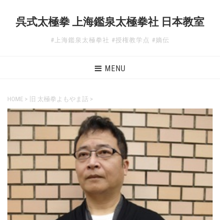
呉式太極拳 上海鑑泉太極拳社 日本教室
#上海鑑泉太極拳社 #授権教学点 #嫡伝
MENU
HOME
>
旧 太極拳よもやま話
>