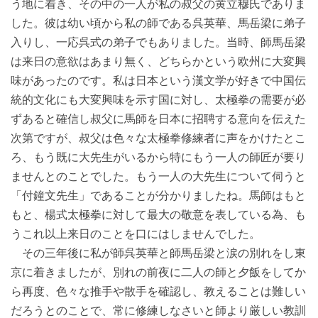
う地に着き、その中の一人が私の叔父の黄立穆氏でありま
した。彼は幼い頃から私の師である呉英華、馬岳梁に弟子
入りし、一応呉式の弟子でもありました。当時、師馬岳梁
は来日の意欲はあまり無く、どちらかという欧州に大変興
味があったのです。私は日本という漢文学が好きで中国伝
統的文化にも大変興味を示す国に対し、太極拳の需要が必
ずあると確信し叔父に馬師を日本に招聘する意向を伝えた
次第ですが、叔父は色々な太極拳修練者に声をかけたとこ
ろ、もう既に大先生がいるから特にもう一人の師匠が要り
ませんとのことでした。もう一人の大先生について伺うと
「付鐘文先生」であることが分かりましたね。馬師はもと
もと、楊式太極拳に対して最大の敬意を表している為、も
うこれ以上来日のことを口にはしませんでした。
その三年後に私が師呉英華と師馬岳梁と涙の別れをし東
京に着きましたが、別れの前夜に二人の師と夕飯をしてか
ら再度、色々な推手や散手を確認し、教えることは難しい
だろうとのことで、常に修練しなさいと師より厳しい教訓