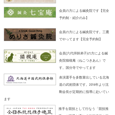
会員の方による鍼灸院です【完全
予約制・紹介のみ】
会員の方による鍼灸院です。三鷹
でやってます【完全予約制】
会員(六代拝師弟子)の方による鍼
灸院猫槻庵（ねこつきあん）で
す。国分寺でやってます
表演選手を多数輩出している北海
道の武術団体です。2016年より沈
剛会長が定期的に指導に赴いてい
ます
推手を競技として行なう「競技推