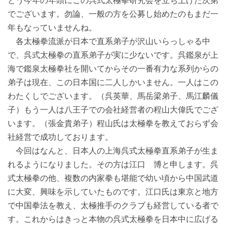
とう今年の年頭にこの呉式太極拳研究会を立ち上げた次第
でございます。勿論、一般の方を公募し始めたのもまだ一
年もなっていませんね。
各太極拳流派が日本で直系弟子が沢山いらっしゃる中
で、呉式太極拳の直系弟子が実に少ないです。呉鑑泉が上
海で鑑泉太極拳社を開いてからその一番有力な系列からの
弟子は現在、この日本国に二人しかいません。一人はこの
わたくしでございます。（呉英華、馬岳梁弟子、馬江麟儀
子）もう一人は八王子での会社経営者の程山大偉氏でござ
います。（張金貴弟子）程山氏は太極拳を教えておらず会
社経営で成功しております。
今回はなんと、日本人の上海呉式太極拳直系弟子が生ま
れるようになりました。その方は江口 博と申します。呉
式太極拳の他、複数の内家拳も堪能で幼い頃から中国武道
に大変、興味を示していたものです。江口氏は東京と地方
で中国拳法を教え、太極推手のクラブも経営している者で
す。これからはきっと本物の呉式太極拳を日本中に広げる