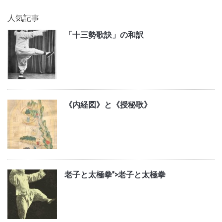
人気記事
「十三勢歌訣」の和訳
《内経図》と《授秘歌》
老子と太極拳">
老子と太極拳