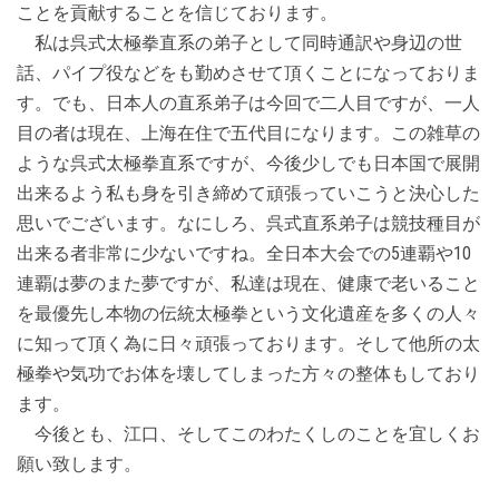
ことを貢献することを信じております。
私は呉式太極拳直系の弟子として同時通訳や身辺の世
話、パイプ役などをも勤めさせて頂くことになっておりま
す。でも、日本人の直系弟子は今回で二人目ですが、一人
目の者は現在、上海在住で五代目になります。この雑草の
ような呉式太極拳直系ですが、今後少しでも日本国で展開
出来るよう私も身を引き締めて頑張っていこうと決心した
思いでございます。なにしろ、呉式直系弟子は競技種目が
出来る者非常に少ないですね。全日本大会での5連覇や10
連覇は夢のまた夢ですが、私達は現在、健康で老いること
を最優先し本物の伝統太極拳という文化遺産を多くの人々
に知って頂く為に日々頑張っております。そして他所の太
極拳や気功でお体を壊してしまった方々の整体もしており
ます。
今後とも、江口、そしてこのわたくしのことを宜しくお
願い致します。