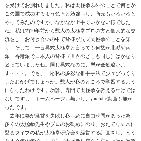
を受けてお別れしました。私は太極拳以外のことで何とか
この国で成功するよう色々と勉強もし、商売もいろいろと
やってみたのですが、なかなか上手くいかない様でした
ね。私は約10年前から数人の太極拳プロの方と個人的な交
流をし、お付き合いの中で皆様が呉式太極拳のことを知
り、そして、一言呉式太極拳と言っても何故か北派や南
派、香港派で日本人の皆様（世界のどこも同じ）はかなり
迷っていましたね。同じ呉式なのに、型が全然違いま
す・・・。でも、一応私の多彩な推手手法で少々びっくり
したおかげでしょうか。数人が私のところで学習するよう
になったわけです。勿論、専門で太極拳を教えるわけでは
ないですし、ホームページも無いし、you tube動画も無か
ったです。
去年に妻が経営を失敗し私も急に自由時間があった為、
多くの太極拳先生やプロのお勧めにのり、おだてりゃ木に
登るタイプの私が太極拳研究会を経営する計画をし、とう