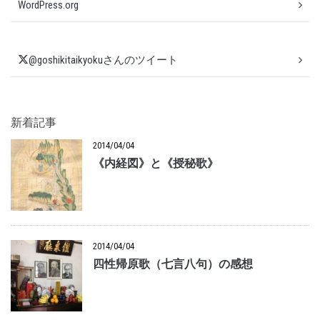
WordPress.org
@goshikitaikyokuさんのツイート
新着記事
2014/04/04
《内経図》と《授秘歌》
2014/04/04
四性帰原歌（七言八句）の感想