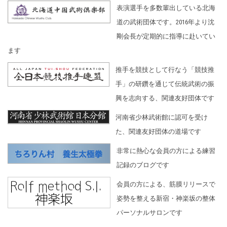
表演選手を多数輩出している北海
道の武術団体です。2016年より沈
剛会長が定期的に指導に赴いてい
ます
推手を競技として行なう「競技推
手」の研鑽を通じて伝統武術の振
興を志向する、関連友好団体です
河南省少林武術館に認可を受け
た、関連友好団体の道場です
非常に熱心な会員の方による練習
記録のブログです
会員の方による、筋膜リリースで
姿勢を整える新宿・神楽坂の整体
パーソナルサロンです