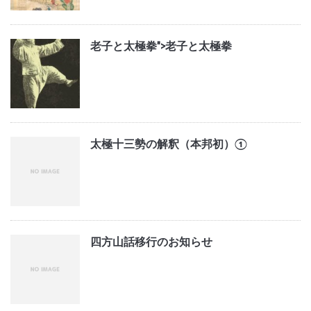
老子と太極拳">
老子と太極拳
太極十三勢の解釈（本邦初）①
四方山話移行のお知らせ