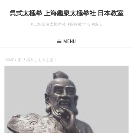
呉式太極拳 上海鑑泉太極拳社 日本教室
#上海鑑泉太極拳社 #授権教学点 #嫡伝
MENU
HOME
>
旧 太極拳よもやま話
>