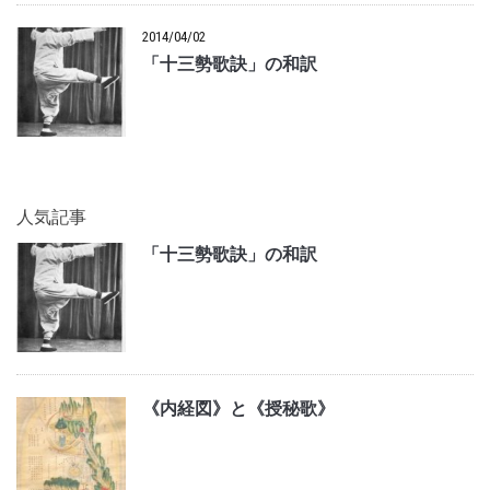
2014/04/02
「十三勢歌訣」の和訳
人気記事
「十三勢歌訣」の和訳
《内経図》と《授秘歌》