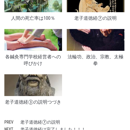
人間の死亡率は100％
老子道徳経⑦の説明
各鍼灸専門学校経営者への
法輪功、政治、宗教、太極
呼びかけ
拳
老子道徳経③の説明つづき
老子道徳経⑦の説明
PREV
老子道徳経は完了しました！！！
NEXT