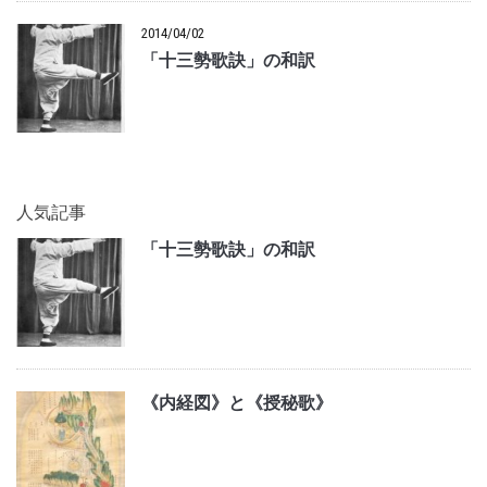
2014/04/02
「十三勢歌訣」の和訳
人気記事
「十三勢歌訣」の和訳
《内経図》と《授秘歌》