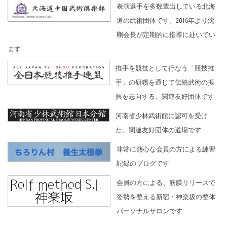
表演選手を多数輩出している北海
道の武術団体です。2016年より沈
剛会長が定期的に指導に赴いてい
ます
推手を競技として行なう「競技推
手」の研鑽を通じて伝統武術の振
興を志向する、関連友好団体です
河南省少林武術館に認可を受け
た、関連友好団体の道場です
非常に熱心な会員の方による練習
記録のブログです
会員の方による、筋膜リリースで
姿勢を整える新宿・神楽坂の整体
パーソナルサロンです