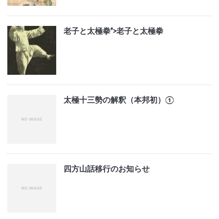
老子と太極拳">
老子と太極拳
太極十三勢の解釈（本邦初）①
四方山話移行のお知らせ