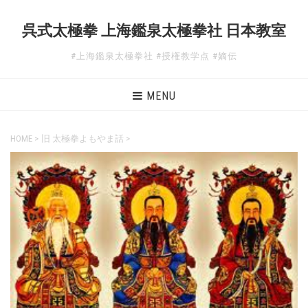
呉式太極拳 上海鑑泉太極拳社 日本教室
#上海鑑泉太極拳社 #授権教学点 #嫡伝
MENU
HOME
>
旧 太極拳よもやま話
>