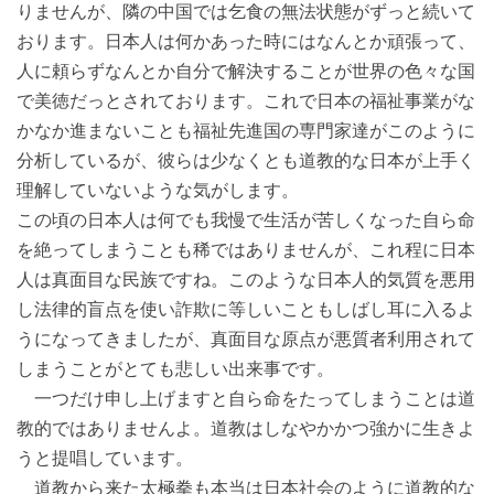
りませんが、隣の中国では乞食の無法状態がずっと続いて
おります。日本人は何かあった時にはなんとか頑張って、
人に頼らずなんとか自分で解決することが世界の色々な国
で美徳だっとされております。これで日本の福祉事業がな
かなか進まないことも福祉先進国の専門家達がこのように
分析しているが、彼らは少なくとも道教的な日本が上手く
理解していないような気がします。
この頃の日本人は何でも我慢で生活が苦しくなった自ら命
を絶ってしまうことも稀ではありませんが、これ程に日本
人は真面目な民族ですね。このような日本人的気質を悪用
し法律的盲点を使い詐欺に等しいこともしばし耳に入るよ
うになってきましたが、真面目な原点が悪質者利用されて
しまうことがとても悲しい出来事です。
一つだけ申し上げますと自ら命をたってしまうことは道
教的ではありませんよ。道教はしなやかかつ強かに生きよ
うと提唱しています。
道教から来た太極拳も本当は日本社会のように道教的な