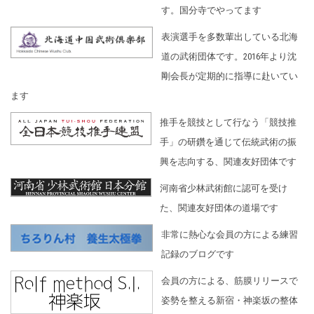
す。国分寺でやってます
表演選手を多数輩出している北海
道の武術団体です。2016年より沈
剛会長が定期的に指導に赴いてい
ます
推手を競技として行なう「競技推
手」の研鑽を通じて伝統武術の振
興を志向する、関連友好団体です
河南省少林武術館に認可を受け
た、関連友好団体の道場です
非常に熱心な会員の方による練習
記録のブログです
会員の方による、筋膜リリースで
姿勢を整える新宿・神楽坂の整体