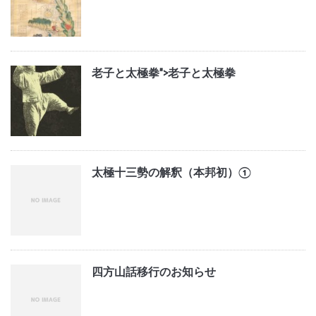
老子と太極拳">
老子と太極拳
太極十三勢の解釈（本邦初）①
四方山話移行のお知らせ