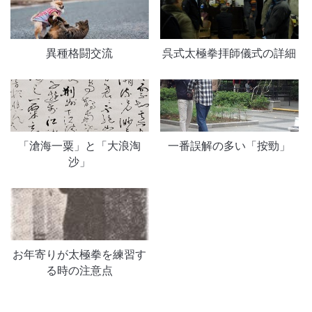
異種格闘交流
呉式太極拳拝師儀式の詳細
「滄海一粟」と「大浪淘
一番誤解の多い「按勁」
沙」
お年寄りが太極拳を練習す
る時の注意点