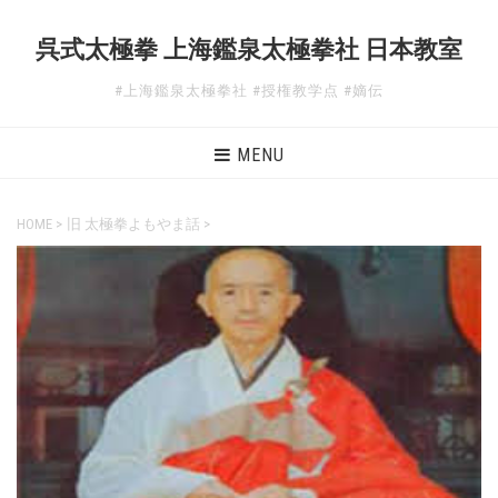
呉式太極拳 上海鑑泉太極拳社 日本教室
#上海鑑泉太極拳社 #授権教学点 #嫡伝
MENU
HOME
>
旧 太極拳よもやま話
>