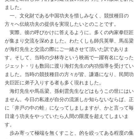
ました。
一、文化財である中国功夫を惜しみなく、競技種目の
方々へ伝統功夫の提供を実現したいとのことです。
実際、彼の呼びかけに答えるように。多くの内家拳巨匠
が集まり交流を深めました。わたくしも師呉英華、馬岳梁
が海灯先生と交流の際にご一緒させて頂いた訳でありま
す。そして、当時の少林寺という映画で一躍有名になった
ジェット・リも数回に渡り海灯先生の内功指導を受けてい
ました。当時の競技種目の方々が皆、謙遜になり、民間功
夫巨匠に弟子入りする者も多く現れました。
海灯先生や馬岳梁、孫剣雲先生などはもうこの世にはい
ません。今日の私達が自分の流派しか知らないならば、正
に「井戸の中の蛙」になってしましますが、かと言って毎
日違う功夫をやっていたら人間の限度を超えてしまいま
す。
歩み寄って極端を無くすこと、的を絞ってある程度の集