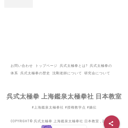
お問い合わせ
トップページ
呉式太極拳とは?
呉式太極拳の
体系
呉式太極拳の歴史
沈剛老師について
研究会について
呉式太極拳 上海鑑泉太極拳社 日本教室
#上海鑑泉太極拳社 #授権教学点 #嫡伝
COPYRIGHT© 呉式太極拳 上海鑑泉太極拳社 日本教室 , 2026 ALL
RIGHTS RESERVED.