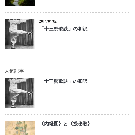
2014/04/02
「十三勢歌訣」の和訳
人気記事
「十三勢歌訣」の和訳
《内経図》と《授秘歌》