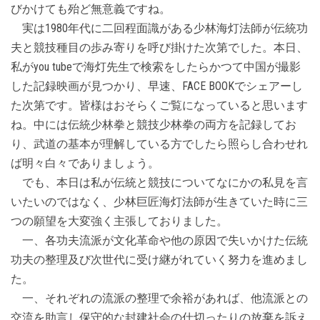
びかけても殆ど無意義ですね。
実は1980年代に二回程面識がある少林海灯法師が伝統功
夫と競技種目の歩み寄りを呼び掛けた次第でした。本日、
私がyou tubeで海灯先生で検索をしたらかつて中国が撮影
した記録映画が見つかり、早速、FACE BOOKでシェアーし
た次第です。皆様はおそらくご覧になっていると思います
ね。中には伝統少林拳と競技少林拳の両方を記録してお
り、武道の基本が理解している方でしたら照らし合わせれ
ば明々白々でありましょう。
でも、本日は私が伝統と競技についてなにかの私見を言
いたいのではなく、少林巨匠海灯法師が生きていた時に三
つの願望を大変強く主張しておりました。
一、各功夫流派が文化革命や他の原因で失いかけた伝統
功夫の整理及び次世代に受け継がれていく努力を進めまし
た。
一、それぞれの流派の整理で余裕があれば、他流派との
交流を助言し保守的な封建社会の仕切ったりの放棄を訴え