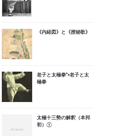
《内経図》と《授秘歌》
老子と太極拳">
老子と太
極拳
太極十三勢の解釈（本邦
初）①