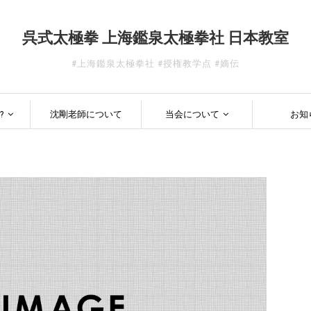
呉式太極拳 上海鑑泉太極拳社 日本教室
#上海鑑泉太極拳社 #授権教学点 #嫡伝
?
沈剛老師について
当会について
お知