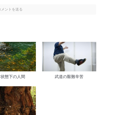
み状態下の人間
武道の艱難辛苦