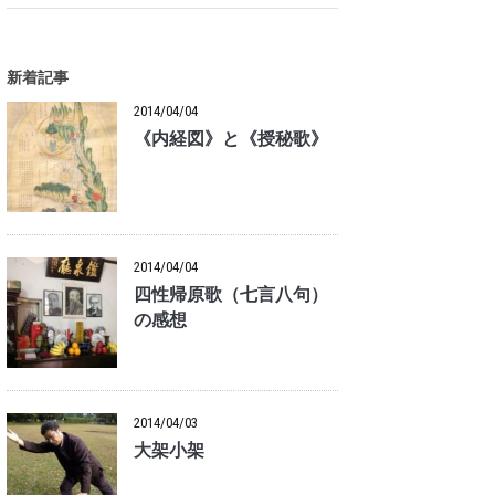
新着記事
2014/04/04
《内経図》と《授秘歌》
2014/04/04
四性帰原歌（七言八句）
の感想
2014/04/03
大架小架