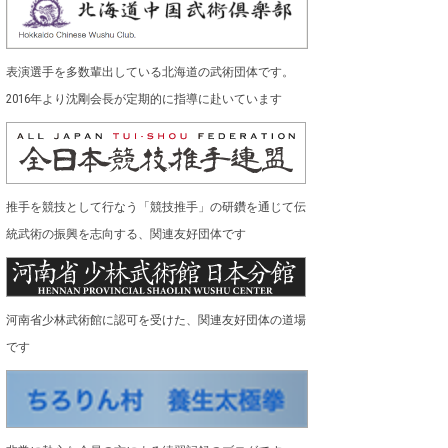
表演選手を多数輩出している北海道の武術団体です。
2016年より沈剛会長が定期的に指導に赴いています
推手を競技として行なう「競技推手」の研鑽を通じて伝
統武術の振興を志向する、関連友好団体です
河南省少林武術館に認可を受けた、関連友好団体の道場
です