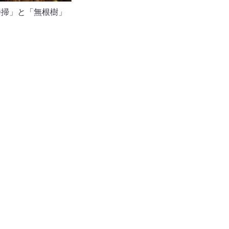
待掃」と「無根樹」