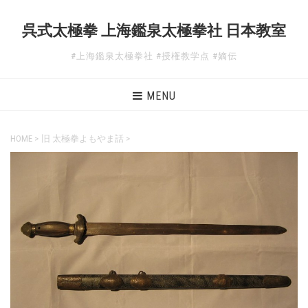
呉式太極拳 上海鑑泉太極拳社 日本教室
#上海鑑泉太極拳社 #授権教学点 #嫡伝
MENU
HOME
>
旧 太極拳よもやま話
>