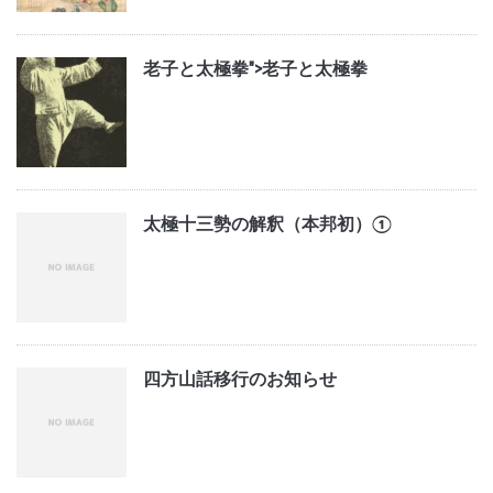
老子と太極拳">
老子と太極拳
太極十三勢の解釈（本邦初）①
四方山話移行のお知らせ