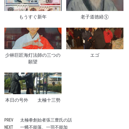
もうすぐ新年
老子道徳経⑤
少林巨匠海灯法師の三つの
エゴ
願望
本日の号外 太極十三勢
太極拳創始者張三豊氏の話
PREV
一蝿不能落、一羽不能加
NEXT