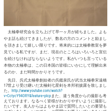
太極拳研究会を立ち上げて早一ヶ月が経ちました。よも
やま話も続けてきましたが、数名の方のコメントと励まし
を頂きまして嬉しい限りです。将来的には太極拳教室を夢
見ている私ですが、まだ、現在のところはいろいろと宣伝
を続けなければならないようです。私がいつも言っている
本物の太極拳は、この日本国の皆様にいかにして理解出来
るのか、まだ時間かかりそうです。
先日、呉式太極拳創始者の呉鑑泉氏が武当太極拳宋遠橋
17世より受け継いだ太極剣七星剣を本邦初披露を致しまし
た。
http://www.youtube.com/watch?
v=CctycY94ORY&feature=plcp
また、違う角度からの撮影も考
えております。なるべく皆様がわかりやすいように撮影し
たいです。友人からはよもやま話で質問したいとの要望も