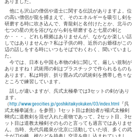
ありました。
他にも沢山の僧侶や道士に関する伝説がありますよ。位
の高い僧侶が龍を捕まえて、そのエネルギーを吸引し剣を
研磨する時に吹き込んで、青龍剣と名付けたとか、北斗の
七つの星の光を浴びながら剣を研磨すると七星の剣と
か・・・。どれも根拠はありませんが、なかなか楽しい話
しではありませんか？私は子供の時、近所のお爺様がこの
辺の話しをする時にいつもそばでわくわく、聞いていまし
た。
今では、日本も中国も本物の剣に関して、厳しい規制が
ありますね！武術用の剣はプラスチックで作られるものも
あります。私は時折、折り畳み式の武術剣を携帯し色々な
ところで練習しています。
話しが違いますが、呉式太極拳では3セットの剣があり
ます。
（
http://www.geocities.jp/goshikitaikyokuken/03/index.html
『呉
式太極拳誕生』を参照）1セット目は創始者が楊式太極剣
88式に道教剣を混ぜ入れた産物であって、2セット目、3セ
ット目は道教太極剣そのものと言っても過言ではありませ
ん。当時、先代呉鑑泉が北京に活動していた頃、多くの武
士が刀や棒、槍などを持参し交流を申し込まれていまし