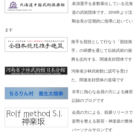
表演選手を多数輩出している北海
道の武術団体です。2016年より沈
剛会長が定期的に指導に赴いてい
ます
推手を競技として行なう「競技推
手」の研鑽を通じて伝統武術の振
興を志向する、関連友好団体です
河南省少林武術館に認可を受け
た、関連友好団体の道場です
非常に熱心な会員の方による練習
記録のブログです
会員の方による、筋膜リリースで
姿勢を整える新宿・神楽坂の整体
パーソナルサロンです