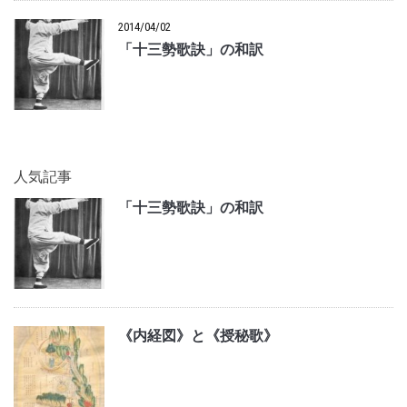
2014/04/02
「十三勢歌訣」の和訳
人気記事
「十三勢歌訣」の和訳
《内経図》と《授秘歌》