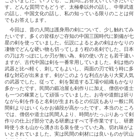
ございました。いつでも、ご質問にお答えいていきたいで
す。どんな質問でもどうぞ、太極拳以外の話し、中華武道
の話し、中国文化の話し、私の知っている限りのことは何
でもお答えします。
今回は、昔の人間は護身用の剣について、少し触れてみ
たいです。多くの皆様がご存知の中国三国時代に劉備が七
星の剣を使っていました。伝説によるとあの剣はかなりの
凄物でどんな硬い物も切ってしまう程の名剣でした。日本
の刀は方っぽにしか刃が無い為、剣の使い方とも若干違い
ますが、古代中国は剣を一番常用していました。剣は他の
武器と比べ軽く、刺してもよいし、両面の刃で戦う時に多
様な対応が出来ます。剣がこのような利点があり大変人気
の武器でした。従って、剣を製造する工場や組織もかなり
多かったです。民間の鍛冶屋も剣作りに加え、僧侶や道士
も一つの稼業として頑張っていました。お寺や道館は祈り
ながら剣を作ると名剣が生まれるとの伝説もあり一般に民
間剣よりはいくらかお値段が高かったです。本当のところ
では、僧侶や道士は民間人より、時間がたっぷりあって剣
作りの仕上げ部分である研磨はすべて手作業ですし、研磨
時使う水も山から湧き出る泉を使っていた為、切れ味がよ
いとされていました。実は民間の剣材には良いものが沢山