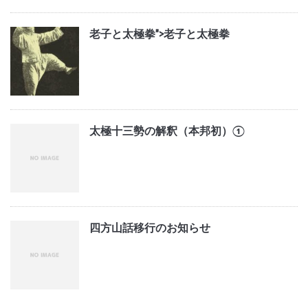
老子と太極拳">
老子と太極拳
太極十三勢の解釈（本邦初）①
四方山話移行のお知らせ