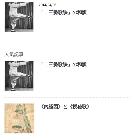
2014/04/02
「十三勢歌訣」の和訳
人気記事
「十三勢歌訣」の和訳
《内経図》と《授秘歌》