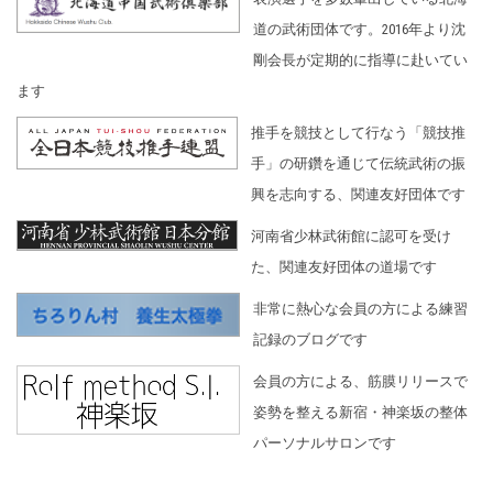
道の武術団体です。2016年より沈
剛会長が定期的に指導に赴いてい
ます
推手を競技として行なう「競技推
手」の研鑽を通じて伝統武術の振
興を志向する、関連友好団体です
河南省少林武術館に認可を受け
た、関連友好団体の道場です
非常に熱心な会員の方による練習
記録のブログです
会員の方による、筋膜リリースで
姿勢を整える新宿・神楽坂の整体
パーソナルサロンです