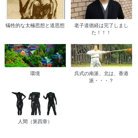
犠牲的な太極思想と道思想
老子道徳経は完了しまし
た！！！
環境
呉式の南派、北は、香港
派・・・？
人間（第四章）