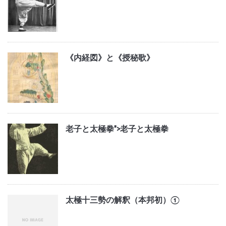
《内経図》と《授秘歌》
老子と太極拳">
老子と太極拳
太極十三勢の解釈（本邦初）①