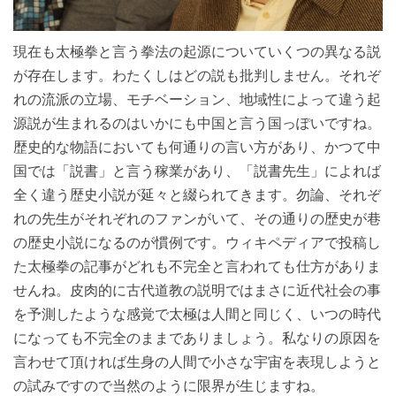
現在も太極拳と言う拳法の起源についていくつの異なる説
が存在します。わたくしはどの説も批判しません。それぞ
れの流派の立場、モチベーション、地域性によって違う起
源説が生まれるのはいかにも中国と言う国っぽいですね。
歴史的な物語においても何通りの言い方があり、かつて中
国では「説書」と言う稼業があり、「説書先生」によれば
全く違う歴史小説が延々と綴られてきます。勿論、それぞ
れの先生がそれぞれのファンがいて、その通りの歴史が巷
の歴史小説になるのが慣例です。ウィキペディアで投稿し
た太極拳の記事がどれも不完全と言われても仕方がありま
せんね。皮肉的に古代道教の説明ではまさに近代社会の事
を予測したような感覚で太極は人間と同じく、いつの時代
になっても不完全のままでありましょう。私なりの原因を
言わせて頂ければ生身の人間で小さな宇宙を表現しようと
の試みですので当然のように限界が生じますね。