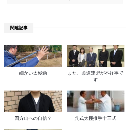
関連記事
細かい太極勁
また、柔道連盟が不祥事で
す
四方山への自信？
呉式太極推手十三式