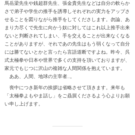
馬岳梁先生や銭超群先生、張金貴先生などは自分の軟らか
さで弟子や学生の推手を誘導しそれぞれの実力をアップさ
せることを図りながら推手をしてくださします。勿論、あ
まり力尽くで先生に向かう奴に対してはこれ以上推手出来
ないと判断されてしまい、手を交えることが出来なくなる
ことがありますが、それであの先生はもう弱くなって自分
には勝てないとかと言ったら言語道断ですよね。昨今、呉
式太極拳や日本や世界で多くの支持を頂いておりますが、
家元でもじつに沢山の複雑な人間関係を抱えています。
ああ、人間、地球の主宰者…。
喪中につき新年の挨拶は省略させて頂きます。来年も
「太極拳よもやま話し」をご贔屓くださるよう心よりお願
い申し上げます。