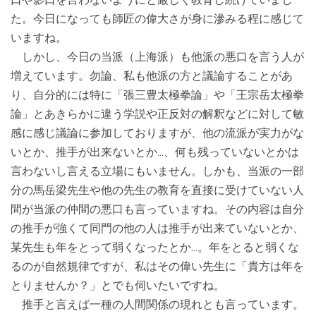
た。今日になっても師匠の偉大さが身に滲みる程に感じて
いますね。
しかし、今日の当派（上海派）も他派の悪口を言う人が
増えています。勿論、私も他派の方と議論することがあ
り、自分的には特に「張三豊太極拳論」や「王宗岳太極拳
論」とあきらかに違う学説や正反対の解釈などに対して敏
感に感じ議論に参加しておりますが、他の流派が実力がな
いとか、推手が出来ないとか…、何も残っていないとかは
言わないし言える立場にもいません。しかも、当派の一部
分の馬岳梁先生や他の先生の教育を直接に受けていない人
間が当派の仲間の悪口も言っていますね。その内容は自分
の推手が強くて同門の他の人は推手が出来ていないとか、
某先生も年をとって弱くなったとか…。年をとると弱くな
るのが自然規律ですが、私はその偉い先生に「貴方は年を
とりませんか？」とでも伺いたいですね。
推手と言えば一種の人間関係の現れとも言っています。