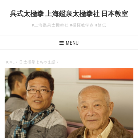
呉式太極拳 上海鑑泉太極拳社 日本教室
#上海鑑泉太極拳社 #授権教学点 #嫡伝
MENU
HOME
>
旧 太極拳よもやま話
>