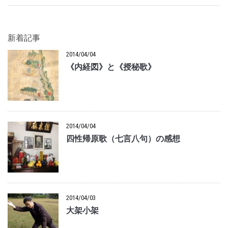
新着記事
2014/04/04
《内経図》と《授秘歌》
2014/04/04
四性帰原歌（七言八句）の感想
2014/04/03
大架小架