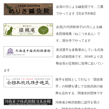
会員の方による鍼灸院です。三鷹
でやってます【完全予約制】
会員(六代拝師弟子)の方による鍼
灸院猫槻庵（ねこつきあん）で
す。国分寺でやってます
表演選手を多数輩出している北海
道の武術団体です。2016年より沈
剛会長が定期的に指導に赴いてい
ます
推手を競技として行なう「競技推
手」の研鑽を通じて伝統武術の振
興を志向する、関連友好団体です
河南省少林武術館に認可を受け