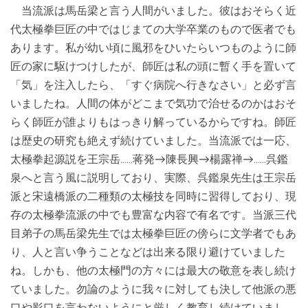
当流派は馬岳梁と言う人間がいました。彼はおそらく近
代太極拳巨匠の中ではじまての大学卒業のもので医者でも
あります。私が幼い頃に風邪をひいたらいつものように師
匠の家に駆けつけしたが、師匠は私の頭に暫く手を置いて
「気」を注入したら、「すぐ病院へ行きなさい」と必ず言
いましたね。人間の体がどこまで気功で治せるのかはおそ
らく師匠が誰よりもはっきり解っているからですね。師匠
は歴史の研究も絶えず続けていました。当流派では一応、
太極拳起源説を王宗岳……蒋発→陳長興→楊露禅→……呉鑑
泉へと言う風に説明しており、実際、呉鑑泉先生は王宗岳
派と宋遠橋派の二種類の太極技を同時に習得しており、現
存の太極拳流派の中でも豊富な内容で有名です。当派三代
目弟子の馬岳梁先生では太極拳巨匠の傍らに文学者でもあ
り、人と言い争うことなどは出来る限り避けていました
ね。しかも、他の太極門の方々には最大の敬意を表し続け
ていました。勿論のように我々に対しても決して他派の悪
口や影口を言わないようにと厳しく教育し続けていまし