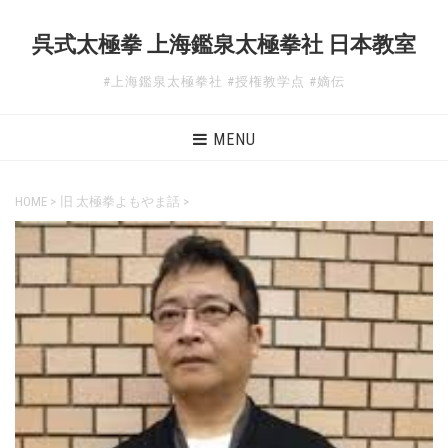
呉式太極拳 上海鑑泉太極拳社 日本教室
#上海鑑泉太極拳社 #授権教学点 #嫡伝
MENU
HOME
>
旧 太極拳よもやま話
>