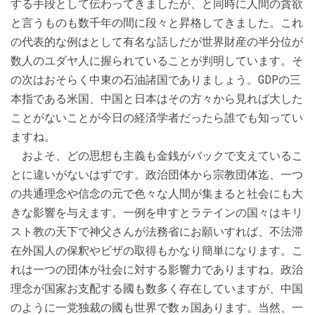
する手段として伝わってきましたが、と同時に人間の貪欲
と言うものも数千年の間に段々と昇格してきました。これ
の代表的な例はとして有名な話しだが世界財産の半分位が
数人のユダヤ人に握られていることが判明しています。そ
の次はおそらく中東の石油諸国でありましょう。GDPの三
本指である米国、中国と日本はその方々から見れば大した
ことがないことが今日の経済学者だったら誰でも知ってい
ますね。
およそ、どの思想も主義も金銭がバックで支えているこ
とに違いがないはずです。政治団体から宗教団体迄、一つ
の共通理念や信念の元で色々な人間が集まると社会にも大
きな影響を与えます。一例を申すとラテインの国々はキリ
スト教の天下で神父さんが法務省にお願いすれば、不法滞
在外国人の保釈やビザの取得もかなり簡単になります。こ
れは一つの団体が社会に対する影響力でありますね。政治
理念が国家お支配する國も数多く存在していますが、中国
のように一党独裁の國も世界で数ヵ国あります。当然、一