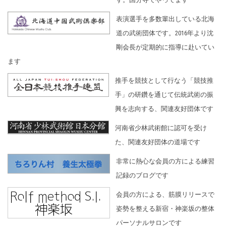
表演選手を多数輩出している北海
道の武術団体です。2016年より沈
剛会長が定期的に指導に赴いてい
ます
推手を競技として行なう「競技推
手」の研鑽を通じて伝統武術の振
興を志向する、関連友好団体です
河南省少林武術館に認可を受け
た、関連友好団体の道場です
非常に熱心な会員の方による練習
記録のブログです
会員の方による、筋膜リリースで
姿勢を整える新宿・神楽坂の整体
パーソナルサロンです