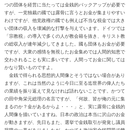
つの団体を経営に当たっては金銭的バックアップが必要で
すが、一党独裁の國では露骨に言うとお金が集まりやすい
わけですが、他党政権の國でも例えば不当な税金では大き
い団体の収入を壊滅的な打撃を与えています。ドイツでは
「宗教税」の導入で多くの人が教会籍を抜き、キリスト教
の総収入が連年減少してきました。國も団体もお金が必要
ですが、大衆の感情を無視したお金集めでは人間的知恵で
交わされることも実に多いです。人間ってお金に関しては
かなり賢いものですよ。
金銭で得られる思想的人間像とそうではない場合があり
ますが、これは当然のように今日に至る迄世界の偉人たち
の業績を振り返えて見なければ語れないことです。かつて
の田中角栄元総理の名言ですが、「何故、皆が俺の元に集
まるのか？金があるからよ・・・」と、実に露骨に金銭的
人間像を描いていますね。日本の政治は本当に沢山のお金
が動きますが、先日もまた、選挙で金銭取引が発覚し議員