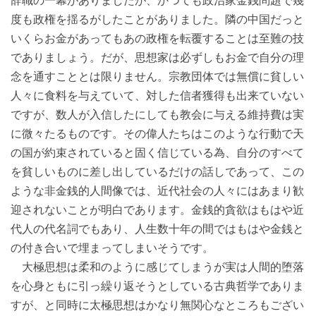
辞職の一幕がありましたが、かつても政治家金銭問題で幾
度も政権を揺るがしたことがありました。隣の中国だっと
いくらお金があってもあの政権を転覆することは至難の技
でありましょう。だが、思想家は必ずしもお金で自分の理
念を通すこととは限りません。宗教団体では無償に貧しい
人々に食料を与えていて、対した信者獲得も出来ていない
ですが、数人が入信したにしても教会に与える維持費は実
に微々たるものです。その偉人たちはこのような行動で天
の国が約束されていると固く信じている為、自分のすべて
を貧しいものに差し出しているだけの話しであって、この
ような非金銭的人間像では、近代社会の人々にはあまり歓
迎されないことが明白であります。金銭的貪欲はもはや近
代人の代名詞でもあり、人生数十年の間ではもはや金銭と
の付き合いで埋まってしまいそうです。
大極思想は柔和のように感じてしまうが実は人間的堕落
を心身ともに引っ繰り返そうとしている古典哲学でありま
すが、と同時に太極思想はかなり無関心なところもござい