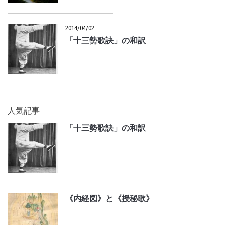
2014/04/02
「十三勢歌訣」の和訳
人気記事
「十三勢歌訣」の和訳
《内経図》と《授秘歌》