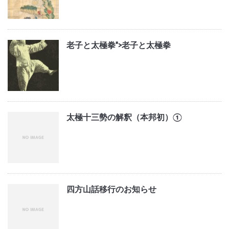
老子と太極拳">
老子と太極拳
太極十三勢の解釈（本邦初）①
四方山話移行のお知らせ