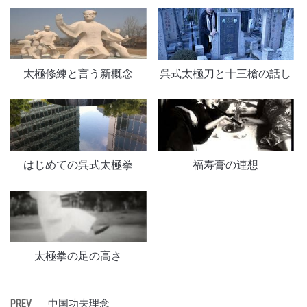
太極修練と言う新概念
呉式太極刀と十三槍の話し
はじめての呉式太極拳
福寿膏の連想
太極拳の足の高さ
中国功夫理念
PREV