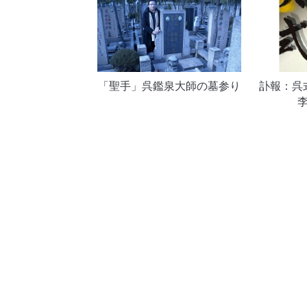
「聖手」呉鑑泉大師の墓参り
訃報：呉