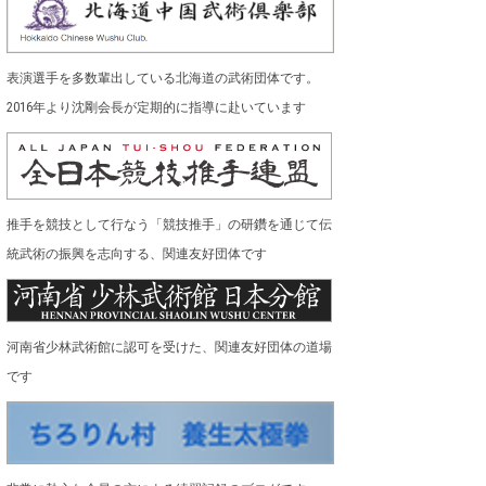
表演選手を多数輩出している北海道の武術団体です。
2016年より沈剛会長が定期的に指導に赴いています
推手を競技として行なう「競技推手」の研鑽を通じて伝
統武術の振興を志向する、関連友好団体です
河南省少林武術館に認可を受けた、関連友好団体の道場
です