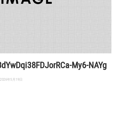
OBdYwDqi38FDJorRCa-My6-NAYg
2026年5月19日