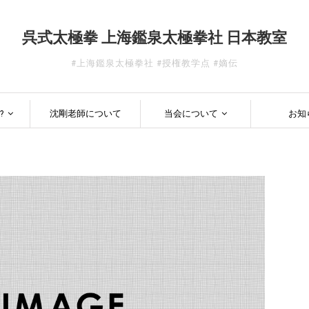
呉式太極拳 上海鑑泉太極拳社 日本教室
#上海鑑泉太極拳社 #授権教学点 #嫡伝
?
沈剛老師について
当会について
お知