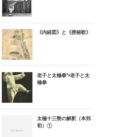
《内経図》と《授秘歌》
老子と太極拳">
老子と太
極拳
太極十三勢の解釈（本邦
初）①