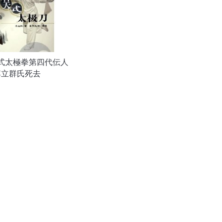
式太極拳第四代伝人
李立群氏死去