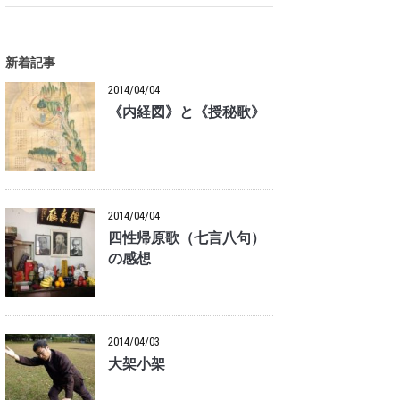
新着記事
2014/04/04
《内経図》と《授秘歌》
2014/04/04
四性帰原歌（七言八句）
の感想
2014/04/03
大架小架