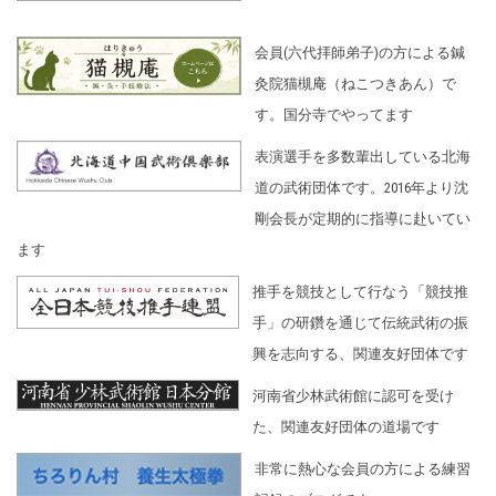
会員(六代拝師弟子)の方による鍼
灸院猫槻庵（ねこつきあん）で
す。国分寺でやってます
表演選手を多数輩出している北海
道の武術団体です。2016年より沈
剛会長が定期的に指導に赴いてい
ます
推手を競技として行なう「競技推
手」の研鑽を通じて伝統武術の振
興を志向する、関連友好団体です
河南省少林武術館に認可を受け
た、関連友好団体の道場です
非常に熱心な会員の方による練習