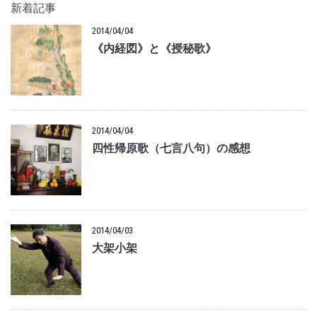
新着記事
2014/04/04
《内経図》と《授秘歌》
2014/04/04
四性帰原歌（七言八句）の感想
2014/04/03
大架小架