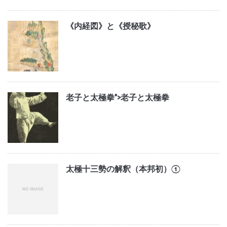
《内経図》と《授秘歌》
老子と太極拳">
老子と太極拳
太極十三勢の解釈（本邦初）①