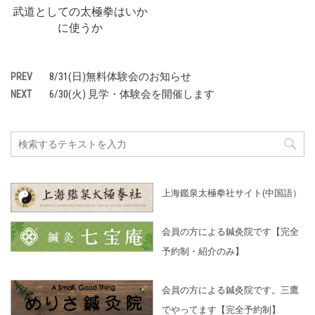
武道としての太極拳はいか
に使うか
8/31(日)無料体験会のお知らせ
PREV
6/30(火) 見学・体験会を開催します
NEXT
上海鑑泉太極拳社サイト(中国語）
会員の方による鍼灸院です【完全
予約制・紹介のみ】
会員の方による鍼灸院です。三鷹
でやってます【完全予約制】