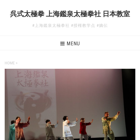
呉式太極拳 上海鑑泉太極拳社 日本教室
#上海鑑泉太極拳社 #授権教学点 #嫡伝
MENU
HOME
>