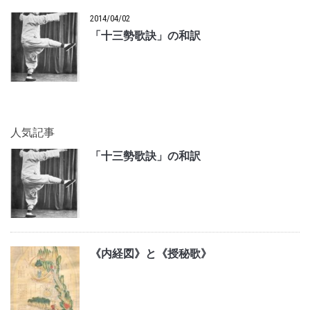
2014/04/02
「十三勢歌訣」の和訳
人気記事
「十三勢歌訣」の和訳
《内経図》と《授秘歌》