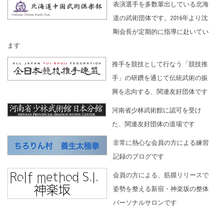
表演選手を多数輩出している北海
道の武術団体です。2016年より沈
剛会長が定期的に指導に赴いてい
ます
推手を競技として行なう「競技推
手」の研鑽を通じて伝統武術の振
興を志向する、関連友好団体です
河南省少林武術館に認可を受け
た、関連友好団体の道場です
非常に熱心な会員の方による練習
記録のブログです
会員の方による、筋膜リリースで
姿勢を整える新宿・神楽坂の整体
パーソナルサロンです