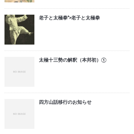
老子と太極拳">
老子と太極拳
太極十三勢の解釈（本邦初）①
四方山話移行のお知らせ