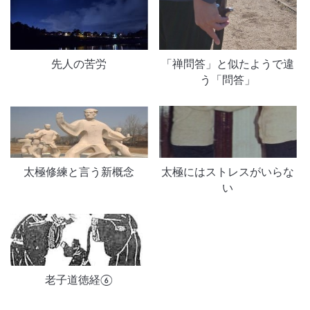
先人の苦労
「禅問答」と似たようで違
う「問答」
太極修練と言う新概念
太極にはストレスがいらな
い
老子道徳経⑥