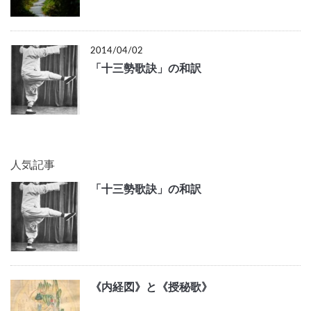
2014/04/02
「十三勢歌訣」の和訳
人気記事
「十三勢歌訣」の和訳
《内経図》と《授秘歌》