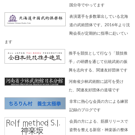
国分寺でやってます
表演選手を多数輩出している北海
道の武術団体です。2016年より沈
剛会長が定期的に指導に赴いてい
ます
推手を競技として行なう「競技推
手」の研鑽を通じて伝統武術の振
興を志向する、関連友好団体です
河南省少林武術館に認可を受け
た、関連友好団体の道場です
非常に熱心な会員の方による練習
記録のブログです
会員の方による、筋膜リリースで
姿勢を整える新宿・神楽坂の整体