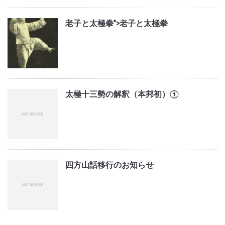
老子と太極拳">
老子と太極拳
太極十三勢の解釈（本邦初）①
四方山話移行のお知らせ