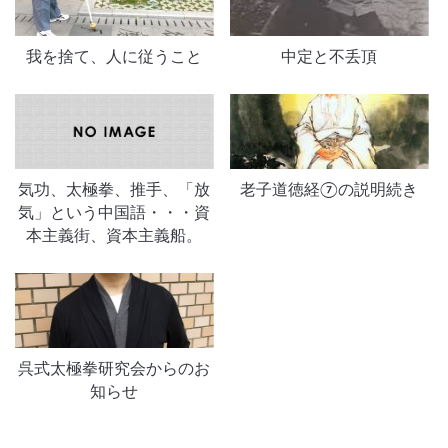
我を捨て、人に従うこと
中定と不丢頂
気功、太極拳、推手、「放
老子道徳経⑦の説明続き
気」という中国語・・・資
本主義街、資本主義船。
呉式太極拳研究会からのお
知らせ