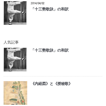
2014/04/02
「十三勢歌訣」の和訳
人気記事
「十三勢歌訣」の和訳
《内経図》と《授秘歌》