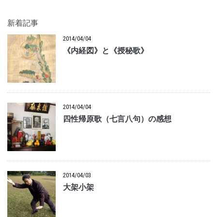
新着記事
2014/04/04
《内経図》と《授秘歌》
2014/04/04
四性帰原歌（七言八句）の感想
2014/04/03
大架小架