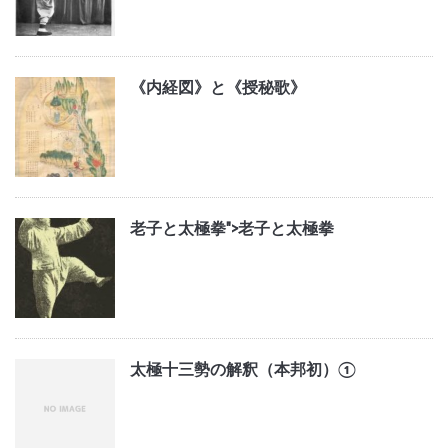
《内経図》と《授秘歌》
老子と太極拳">
老子と太極拳
太極十三勢の解釈（本邦初）①