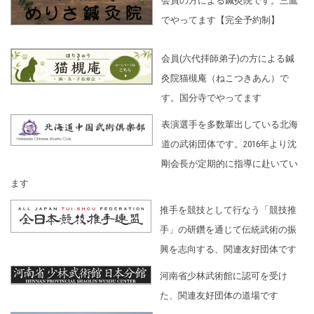
会員の方による鍼灸院です。三鷹
でやってます【完全予約制】
会員(六代拝師弟子)の方による鍼
灸院猫槻庵（ねこつきあん）で
す。国分寺でやってます
表演選手を多数輩出している北海
道の武術団体です。2016年より沈
剛会長が定期的に指導に赴いてい
ます
推手を競技として行なう「競技推
手」の研鑽を通じて伝統武術の振
興を志向する、関連友好団体です
河南省少林武術館に認可を受け
た、関連友好団体の道場です