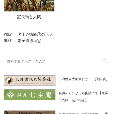
霊長類と人間
老子道徳経⑤の説明
PREV
老子道徳経⑥
NEXT
上海鑑泉太極拳社サイト(中国語）
会員の方による鍼灸院です【完全
予約制・紹介のみ】