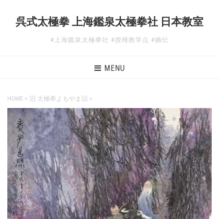
呉式太極拳 上海鑑泉太極拳社 日本教室
#上海鑑泉太極拳社 #授権教学点 #嫡伝
MENU
HOME
>
旧 太極拳よもやま話
>