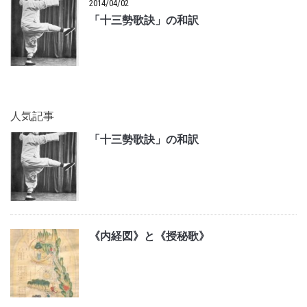
2014/04/02
「十三勢歌訣」の和訳
人気記事
「十三勢歌訣」の和訳
《内経図》と《授秘歌》