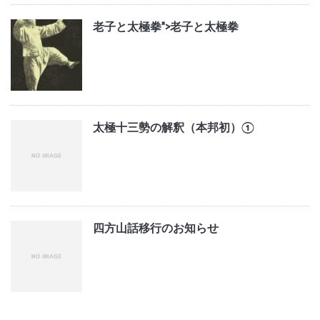
老子と太極拳">
老子と太極拳
太極十三勢の解釈（本邦初）①
四方山話移行のお知らせ