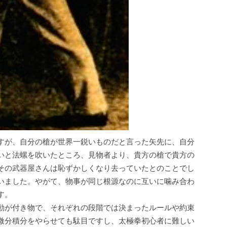
すが、自分の槍が世界一鋭いものだと言った矢先に、自分
いと法螺を吹いたところ、見物者より、貴方の槍で貴方の
その武器屋さんは恥ずかしくなり去っていたとのことでし
いました。やがて、物事が同じ根源なのに互いに噛み合わ
す。
動が付き物で、それぞれの段階では決まったルールや約束
微分積分をやらせても駄目ですし、太極拳初心者に難しい