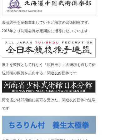
表演選手を多数輩出している北海道の武術団体です。
2016年より沈剛会長が定期的に指導に赴いています
推手を競技として行なう「競技推手」の研鑽を通じて伝
統武術の振興を志向する、関連友好団体です
河南省少林武術館に認可を受けた、関連友好団体の道場
です