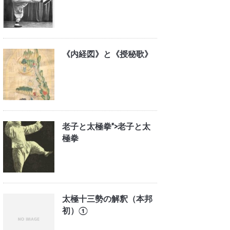
《内経図》と《授秘歌》
老子と太極拳">
老子と太
極拳
太極十三勢の解釈（本邦
初）①