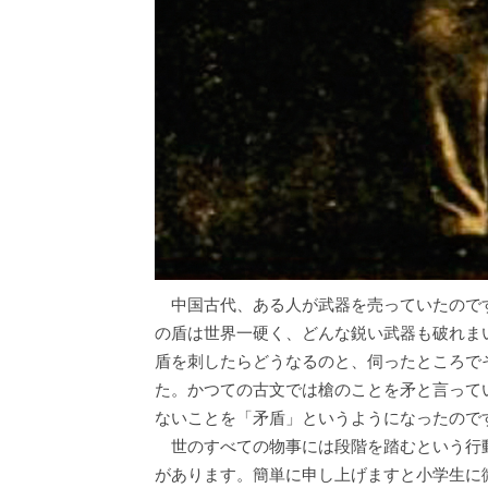
中国古代、ある人が武器を売っていたので
の盾は世界一硬く、どんな鋭い武器も破れま
盾を刺したらどうなるのと、伺ったところで
た。かつての古文では槍のことを矛と言って
ないことを「矛盾」というようになったので
世のすべての物事には段階を踏むという行
があります。簡単に申し上げますと小学生に