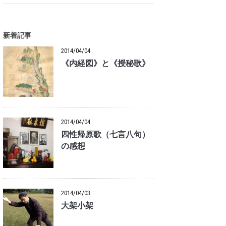
新着記事
2014/04/04
《内経図》と《授秘歌》
2014/04/04
四性帰原歌（七言八句）
の感想
2014/04/03
大架小架