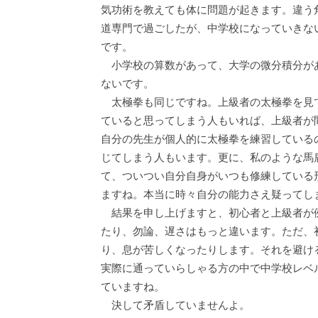
気功術を教えても体に問題が起きます。違う
道専門で過ごしたが、中学校になっていきな
です。
小学校の算数があって、大学の微分積分があ
ないです。
太極拳も同じですね。上級者の太極拳を見
ていると思ってしまう人もいれば、上級者が
自分の先生が個人的に太極拳を練習している
じてしまう人もいます。更に、私のような馬
て、ついつい自分自身がいつも修練している
ますね。本当に時々自分の能力さえ疑ってし
結果を申し上げますと、初心者と上級者が
たり、勿論、遅さはもっと違います。ただ、
り、息が苦しくなったりします。それを避け
実際に通っていらしゃる方の中で中学校レベ
ていますね。
決して矛盾していませんよ。