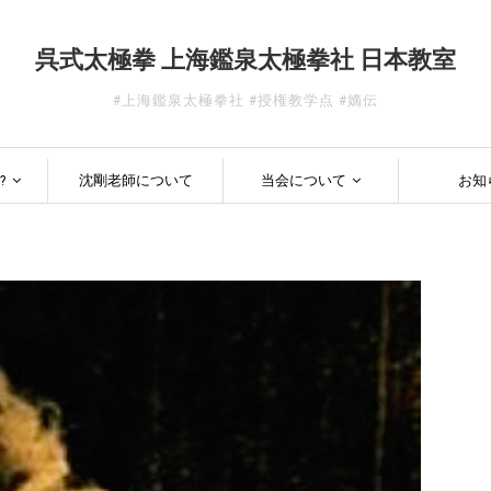
呉式太極拳 上海鑑泉太極拳社 日本教室
#上海鑑泉太極拳社 #授権教学点 #嫡伝
?
沈剛老師について
当会について
お知