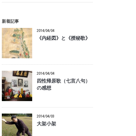
新着記事
2014/04/04
《内経図》と《授秘歌》
2014/04/04
四性帰原歌（七言八句）
の感想
2014/04/03
大架小架