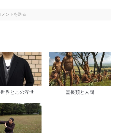
の世界とこの浮世
霊長類と人間