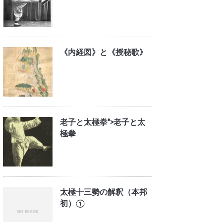
《内経図》と《授秘歌》
老子と太極拳">
老子と太
極拳
太極十三勢の解釈（本邦
初）①