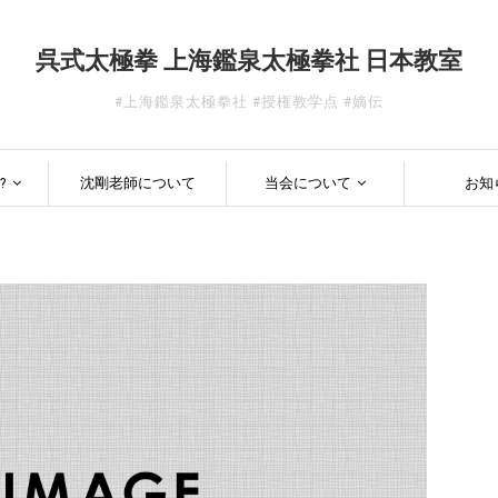
呉式太極拳 上海鑑泉太極拳社 日本教室
#上海鑑泉太極拳社 #授権教学点 #嫡伝
?
沈剛老師について
当会について
お知