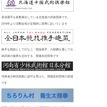
表演選手を多数輩出している北海道の武術団体です。
2016年より沈剛会長が定期的に指導に赴いています
推手を競技として行なう「競技推手」の研鑽を通じて伝
統武術の振興を志向する、関連友好団体です
河南省少林武術館に認可を受けた、関連友好団体の道場
です