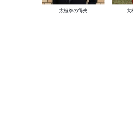
太極拳の得失
太