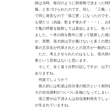
師は当時、毎日のように朝昼晩で決まった時
瘋」と名づけられたのです。但し、「三瘋」
で同じ発音なので「張三豊」になったのです
も寝たり（勿論、飲まず食わず・・・）、お
て亀の呼吸を観察しては真似しますし、色々
ました。一本の樹を数年に渡って観察した後
が、実際、張大師は字が書けないと多くの歴
輩の王宗岳が代筆されたとの見方が一般的に
ただ、考えさせられたのはもしも、張大師
拳という芸術はないと思います。
そして、全く違う分野の話しですが、山下
ありますね。
何故でしょうか？
個人的には私達は自分達の能力という相対
その自信過剰がついつい足枷になってしまい
張三豊や山下清さんは自信過剰喪失でしょ
が生まれていますね。