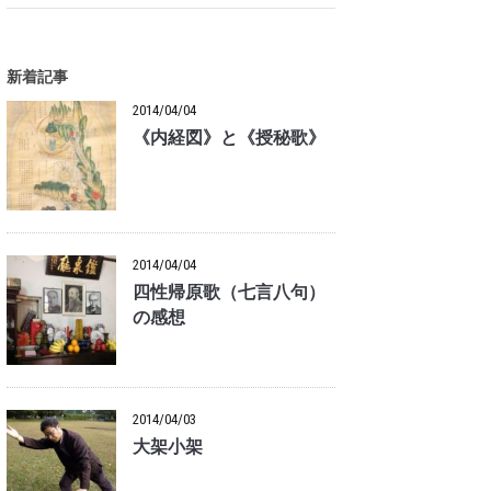
新着記事
2014/04/04
《内経図》と《授秘歌》
2014/04/04
四性帰原歌（七言八句）
の感想
2014/04/03
大架小架