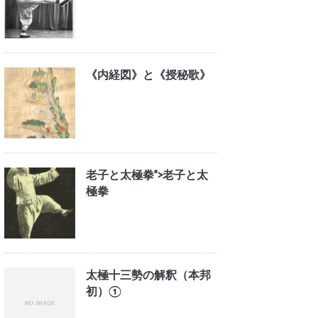
《内経図》と《授秘歌》
老子と太極拳">
老子と太
極拳
太極十三勢の解釈（本邦
初）①