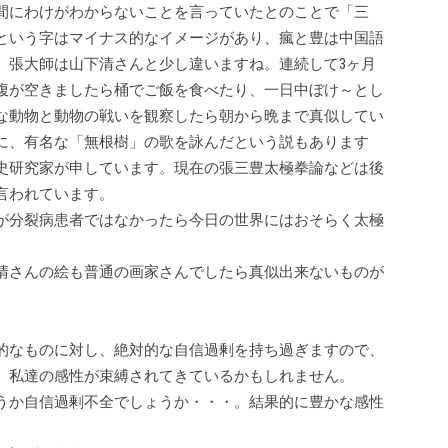
間にわけがわからないことを言っていたとのことで「三
という字はマイナス的なイメージがあり、瘋と豊は中国語
。張大師は山下清さんと少し違いますね。連続して3ヶ月
腹が空きましたら桶でご飯を食べたり、一日中ぼけ～とし
な動物と動物の戦いを観察したら朝から晩まで真似してい
に、有名な「無根樹」の歌を詠んだという説もあります
史研究家が申しています。現在の張三豊太極拳論などは後
言われています。
が分裂病患者ではなかったら今日の世界にはおそらく太極
清さんの絵も普通の画家さんでしたら真似出来ないものが
的なものに対し、絶対的な自信過剰を持ち過ぎますので、
、私達の感性が束縛されてきているかもしれません。
うか自信過剰不全でしょうか・・・。結果的に豊かな感性