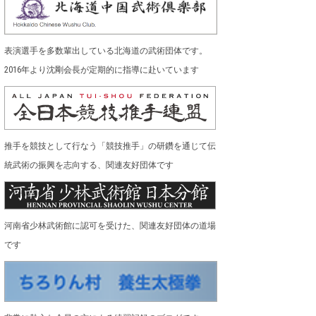
表演選手を多数輩出している北海道の武術団体です。
2016年より沈剛会長が定期的に指導に赴いています
推手を競技として行なう「競技推手」の研鑽を通じて伝
統武術の振興を志向する、関連友好団体です
河南省少林武術館に認可を受けた、関連友好団体の道場
です