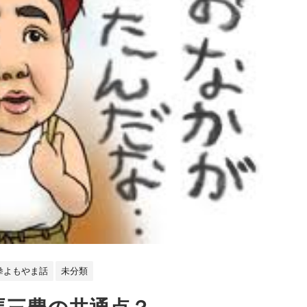
拳よもやま話
未分類