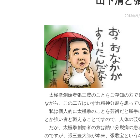
山下清と
2013年9
太極拳創始者張三豊のことをご存知の方で
ながら、この二方はいずれ精神分裂を患って
私は個人的に太極拳のことを芸術だと勝手
とか強い者と戦えることですので、人体の芸
だが、太極拳創始者の方は酷い分裂病の患
のですが、張三豊大師が本来、張君宝という