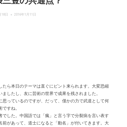
張三豊の共通点？
月18日
2016年1月11日
したら本日のテーマは直ぐにピント来られます。大変恐縮
いましたし、友に芸術の世界で成果を残されました。
に思っているのですが、だって、僅かの力で武道として何
術ですね。
者でした。中国語では「瘋」と言う字で分裂病を言い表す
名前があって、道士になると「動名」が付いてきます。大