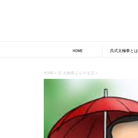
HOME
呉式太極拳とは
HOME
>
旧 太極拳よもやま話
>