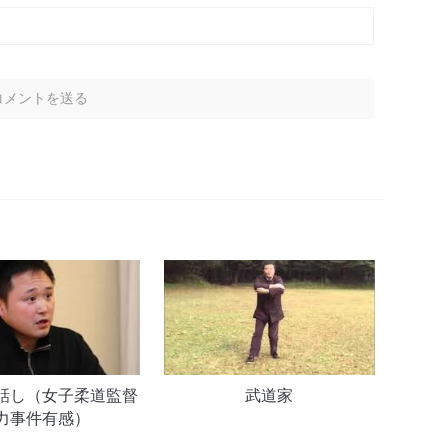
話し（女子柔道監督
武道家
力事件有感）