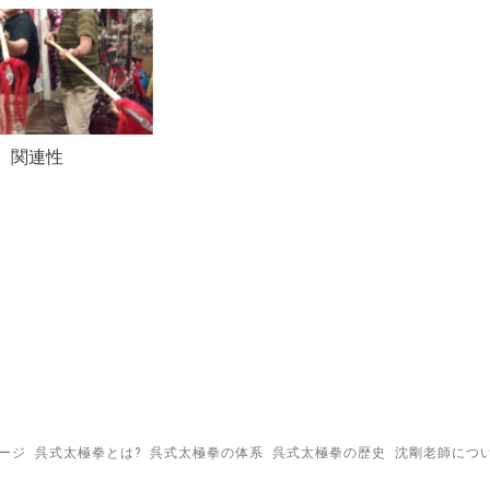
関連性
ージ
呉式太極拳とは?
呉式太極拳の体系
呉式太極拳の歴史
沈剛老師につ