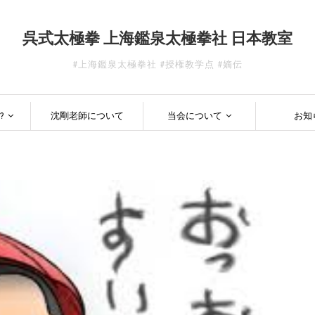
呉式太極拳 上海鑑泉太極拳社 日本教室
#上海鑑泉太極拳社 #授権教学点 #嫡伝
?
沈剛老師について
当会について
お知