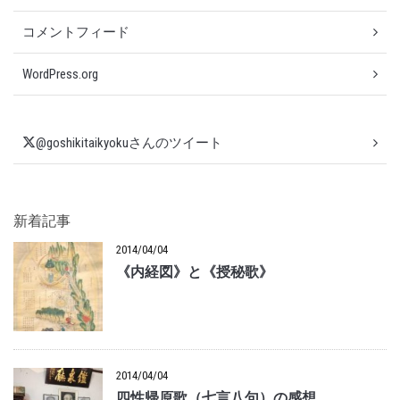
コメントフィード
WordPress.org
@goshikitaikyokuさんのツイート
新着記事
2014/04/04
《内経図》と《授秘歌》
2014/04/04
四性帰原歌（七言八句）の感想