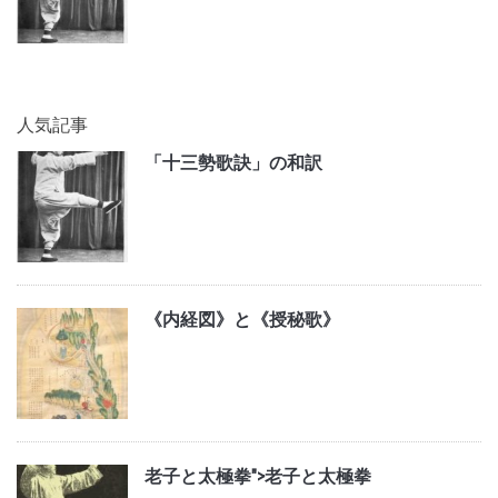
人気記事
「十三勢歌訣」の和訳
《内経図》と《授秘歌》
老子と太極拳">
老子と太極拳