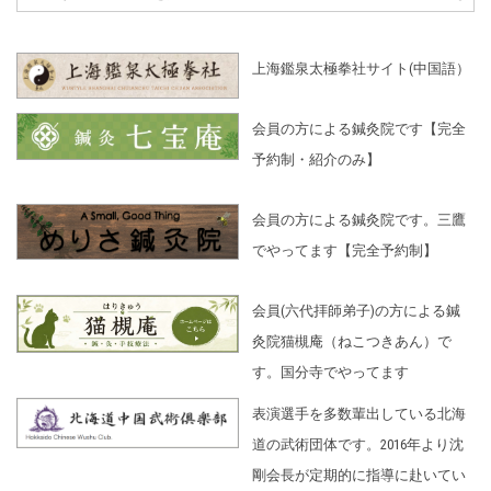
上海鑑泉太極拳社サイト(中国語）
会員の方による鍼灸院です【完全
予約制・紹介のみ】
会員の方による鍼灸院です。三鷹
でやってます【完全予約制】
会員(六代拝師弟子)の方による鍼
灸院猫槻庵（ねこつきあん）で
す。国分寺でやってます
表演選手を多数輩出している北海
道の武術団体です。2016年より沈
剛会長が定期的に指導に赴いてい