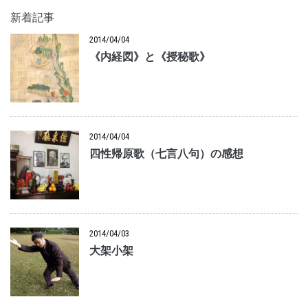
新着記事
2014/04/04
《内経図》と《授秘歌》
2014/04/04
四性帰原歌（七言八句）の感想
2014/04/03
大架小架