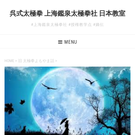
呉式太極拳 上海鑑泉太極拳社 日本教室
#上海鑑泉太極拳社 #授権教学点 #嫡伝
MENU
HOME
>
旧 太極拳よもやま話
>