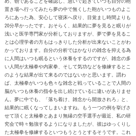
め、朝であることを確認し、急いで起きていつも自分の鞄
置き場へ行ってみたら夢の中で無くした鞄がいつものよこ
ろにあった為、安心して寝床へ戻り、目覚まし時間よりも
20分早かったです。おそらく、結果的に夢を見ると眠りが
浅いと医学専門家が分析しておりますが、夢で夢を見るこ
とは心理学者の方もはっきりした分析が出来ないことがわ
かっております。自分の分析ではかなりの雑念を抑える為
に人間はいつも眠るという休養をするのですが、雑念の多
い人間が太極拳や内家拳、そして気功などを修練するとこ
のような結果が出て来るのではないかと思います。謂わ
ば、太極拳がいつも色々な雑念と戦っていることで人間の
脳がいつも休養の指令を出し続けているに違いがありませ
ん。夢に中でも、「落ち着け、雑念から開放されろ」と、
結果的に眠くなってしまいますね。もう一つの例を挙げさ
せて頂くと太極拳とあまり無縁の空手選手が最近、私の研
究会で時々勉強するようになりましたが、彼はゆっくりし
た太極拳を修練するといつもうとうとするそうです。これ