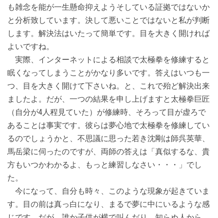
も雑念を能が一生懸命抑えようそしている証拠ではないか
と分析致しています。決して悪いことではないと私が判断
します。解決法はいたって簡単です。目を大きく開ければ
よいですね。
実際、インターネットによる相談で太極拳を修練すると
眠くなってしまうことがかなり多いです。答えはいつも一
つ、目を大きく開けて下さいね。と、これで殆ど解決出来
ましたよ。だが、一つの結果を申し上げますと太極拳巨匠
（自分が4人程見ていた）が修練時、そろって目が虚ろで
あることは事実です。彼らは夢心地で太極拳を修練してい
るのでしょうかと、不思議に思った若き沈剛は師呉英華、
馬岳梁に伺ったのですが、両師の答えは「真似するな、貴
方もいつかわかるよ、もっと練習しなさい・・・」でし
た。
今になって、自分も時々、このような現象が起きていま
す。目の前は真っ白になり、まるで夢に中にいるような感
じです。だが、誰か子供が横で叫んだり、知らぬ人から