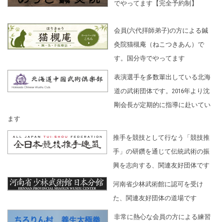
でやってます【完全予約制】
会員(六代拝師弟子)の方による鍼
灸院猫槻庵（ねこつきあん）で
す。国分寺でやってます
表演選手を多数輩出している北海
道の武術団体です。2016年より沈
剛会長が定期的に指導に赴いてい
ます
推手を競技として行なう「競技推
手」の研鑽を通じて伝統武術の振
興を志向する、関連友好団体です
河南省少林武術館に認可を受け
た、関連友好団体の道場です
非常に熱心な会員の方による練習