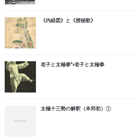
《内経図》と《授秘歌》
老子と太極拳">
老子と太極拳
太極十三勢の解釈（本邦初）①