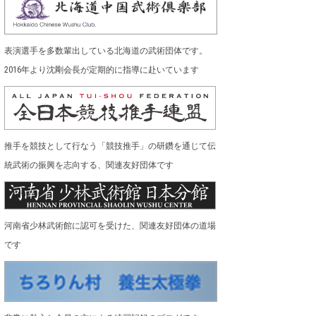
表演選手を多数輩出している北海道の武術団体です。
2016年より沈剛会長が定期的に指導に赴いています
推手を競技として行なう「競技推手」の研鑽を通じて伝
統武術の振興を志向する、関連友好団体です
河南省少林武術館に認可を受けた、関連友好団体の道場
です