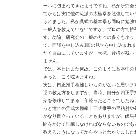
ールに包まれてきたようですね。私が研究会
てからは実に他の流派の太極拳を勉強してい
られました。私が呉式の基本拳も同時に勉強
一般人を教えていないですが、プロの方で推
す。勿論、研究会の一般の方々の多くもネッ
て、面談を申し込み3回の見学を申し込まれ
たく自由にしていますが、大概、皆様が残っ
ません。
では、本日はまた何故、このように基本中の
きっと、こう呟きますね。
実は、四正推手程難しいものがないと思いま
逆の教え方をしますが、当時、自分が四正手
架を修練してまる二年経ったところでしたね
っと憧れの呉式太極拳十三式推手の里粘肘や
かなり目立っていることもありますが、師馬
間をかけて訓練しなければならないものであ
教えるようになってからやっとわかりました