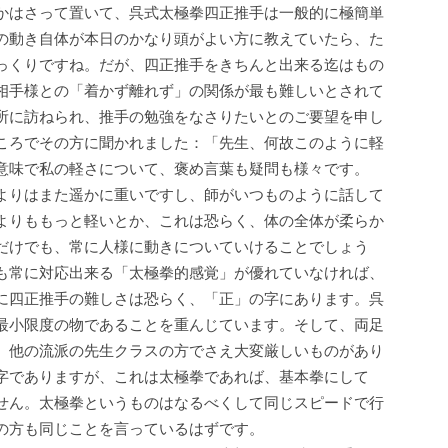
かはさって置いて、呉式太極拳四正推手は一般的に極簡単
の動き自体が本日のかなり頭がよい方に教えていたら、た
っくりですね。だが、四正推手をきちんと出来る迄はもの
相手様との「着かず離れず」の関係が最も難しいとされて
所に訪ねられ、推手の勉強をなさりたいとのご要望を申し
ころでその方に聞かれました：「先生、何故このように軽
意味で私の軽さについて、褒め言葉も疑問も様々です。
よりはまた遥かに重いですし、師がいつものように話して
よりももっと軽いとか、これは恐らく、体の全体が柔らか
だけでも、常に人様に動きについていけることでしょう
も常に対応出来る「太極拳的感覚」が優れていなければ、
に四正推手の難しさは恐らく、「正」の字にあります。呉
最小限度の物であることを重んじています。そして、両足
、他の流派の先生クラスの方でさえ大変厳しいものがあり
字でありますが、これは太極拳であれば、基本拳にして
せん。太極拳というものはなるべくして同じスピードで行
の方も同じことを言っているはずです。