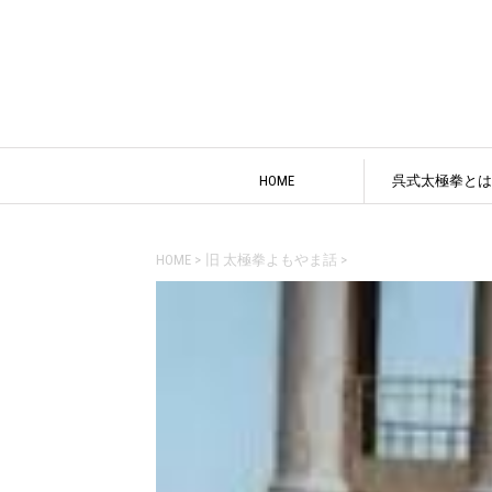
HOME
呉式太極拳とは
HOME
>
旧 太極拳よもやま話
>