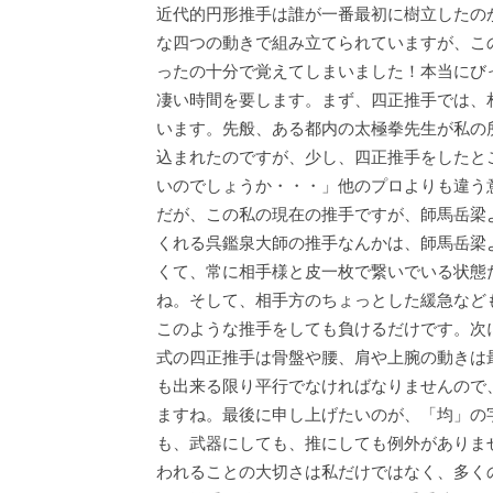
近代的円形推手は誰が一番最初に樹立したの
な四つの動きで組み立てられていますが、こ
ったの十分で覚えてしまいました！本当にび
凄い時間を要します。まず、四正推手では、
います。先般、ある都内の太極拳先生が私の
込まれたのですが、少し、四正推手をしたと
いのでしょうか・・・」他のプロよりも違う
だが、この私の現在の推手ですが、師馬岳梁
くれる呉鑑泉大師の推手なんかは、師馬岳梁
くて、常に相手様と皮一枚で繋いでいる状態
ね。そして、相手方のちょっとした緩急など
このような推手をしても負けるだけです。次
式の四正推手は骨盤や腰、肩や上腕の動きは
も出来る限り平行でなければなりませんので
ますね。最後に申し上げたいのが、「均」の
も、武器にしても、推にしても例外がありま
われることの大切さは私だけではなく、多く