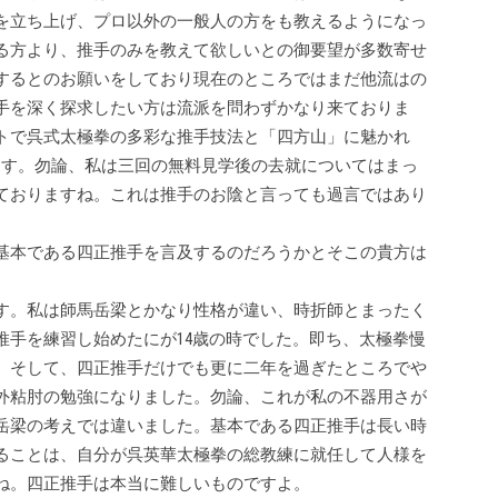
を立ち上げ、プロ以外の一般人の方をも教えるようになっ
る方より、推手のみを教えて欲しいとの御要望が多数寄せ
するとのお願いをしており現在のところではまだ他流はの
手を深く探求したい方は流派を問わずかなり来ておりま
トで呉式太極拳の多彩な推手技法と「四方山」に魅かれ
ます。勿論、私は三回の無料見学後の去就についてはまっ
ておりますね。これは推手のお陰と言っても過言ではあり
基本である四正推手を言及するのだろうかとそこの貴方は
す。私は師馬岳梁とかなり性格が違い、時折師とまったく
推手を練習し始めたにが14歳の時でした。即ち、太極拳慢
。そして、四正推手だけでも更に二年を過ぎたところでや
外粘肘の勉強になりました。勿論、これが私の不器用さが
岳梁の考えでは違いました。基本である四正推手は長い時
ることは、自分が呉英華太極拳の総教練に就任して人様を
ね。四正推手は本当に難しいものですよ。