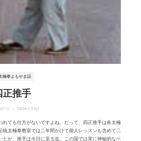
 太極拳よもやま話
四正推手
10月7日
2020年3月9日
われても仕方がないですよね。だって、四正推手は各太極
伝統太極拳教室では二年間かけて個人レッスンも含めて二
いとか、推手は今日に至る迄、この国では実に神秘的なベ