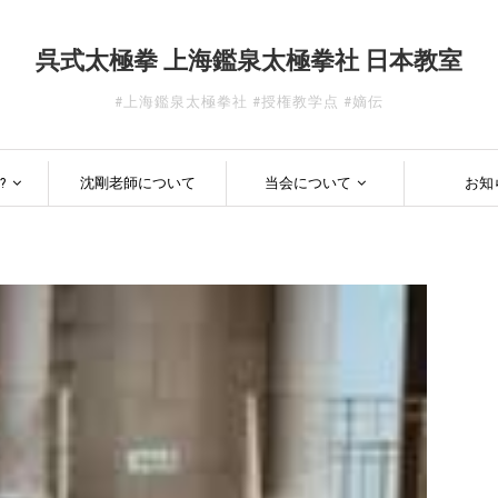
呉式太極拳 上海鑑泉太極拳社 日本教室
#上海鑑泉太極拳社 #授権教学点 #嫡伝
?
沈剛老師について
当会について
お知