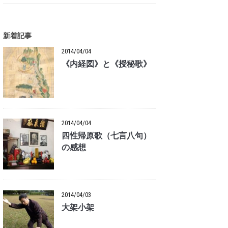
新着記事
2014/04/04
《内経図》と《授秘歌》
2014/04/04
四性帰原歌（七言八句）
の感想
2014/04/03
大架小架