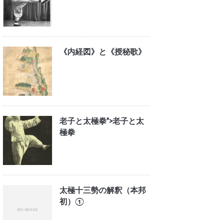
《内経図》と《授秘歌》
老子と太極拳">
老子と太
極拳
太極十三勢の解釈（本邦
初）①