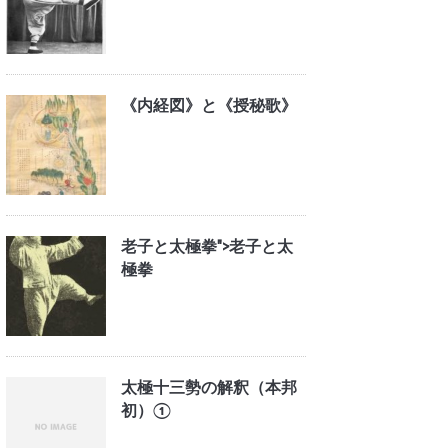
《内経図》と《授秘歌》
老子と太極拳">
老子と太
極拳
太極十三勢の解釈（本邦
初）①