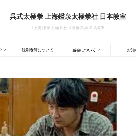
呉式太極拳 上海鑑泉太極拳社 日本教室
#上海鑑泉太極拳社 #授権教学点 #嫡伝
?
沈剛老師について
当会について
お知