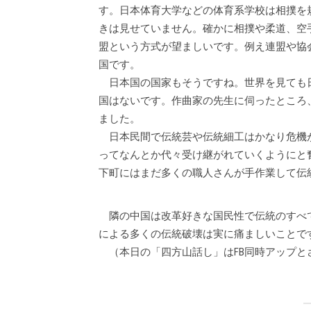
す。日本体育大学などの体育系学校は相撲を
きは見せていません。確かに相撲や柔道、空
盟という方式が望ましいです。例え連盟や協
国です。
日本国の国家もそうですね。世界を見ても
国はないです。作曲家の先生に伺ったところ
ました。
日本民間で伝統芸や伝統細工はかなり危機
ってなんとか代々受け継がれていくようにと
下町にはまだ多くの職人さんが手作業して伝
隣の中国は改革好きな国民性で伝統のすべ
による多くの伝統破壊は実に痛ましいことで
（本日の「四方山話し」はFB同時アップと