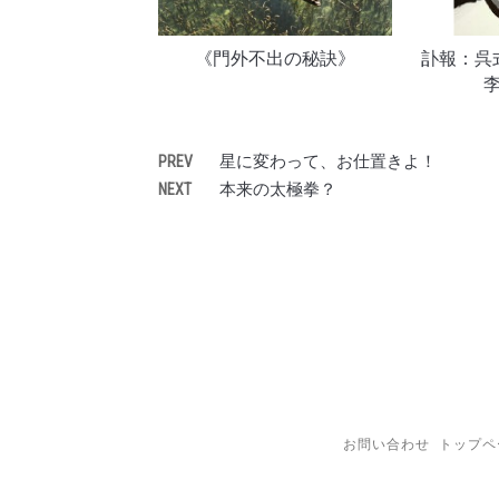
《門外不出の秘訣》
訃報：呉
星に変わって、お仕置きよ！
PREV
本来の太極拳？
NEXT
お問い合わせ
トップペ