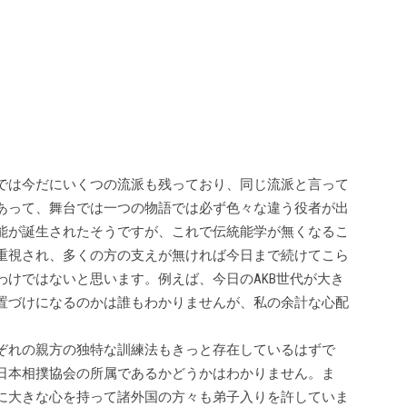
では今だにいくつの流派も残っており、同じ流派と言って
あって、舞台では一つの物語では必ず色々な違う役者が出
能が誕生されたそうですが、これで伝統能学が無くなるこ
重視され、多くの方の支えが無ければ今日まで続けてこら
わけではないと思います。例えば、今日のAKB世代が大き
置づけになるのかは誰もわかりませんが、私の余計な心配
ぞれの親方の独特な訓練法もきっと存在しているはずで
日本相撲協会の所属であるかどうかはわかりません。ま
に大きな心を持って諸外国の方々も弟子入りを許していま