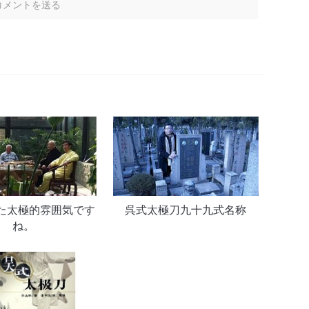
た太極的雰囲気です
呉式太極刀九十九式名称
ね。