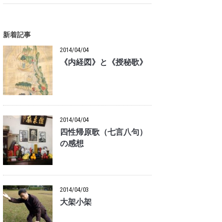
新着記事
2014/04/04
《内経図》と《授秘歌》
2014/04/04
四性帰原歌（七言八句）
の感想
2014/04/03
大架小架