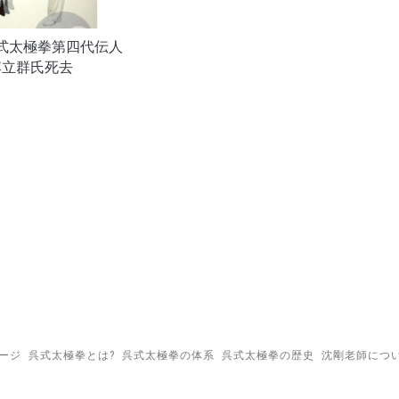
式太極拳第四代伝人
李立群氏死去
ージ
呉式太極拳とは?
呉式太極拳の体系
呉式太極拳の歴史
沈剛老師につ