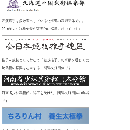
表演選手を多数輩出している北海道の武術団体です。
2016年より沈剛会長が定期的に指導に赴いています
推手を競技として行なう「競技推手」の研鑽を通じて伝
統武術の振興を志向する、関連友好団体です
河南省少林武術館に認可を受けた、関連友好団体の道場
です