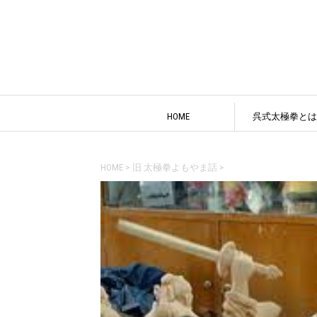
HOME
呉式太極拳とは
HOME
>
旧 太極拳よもやま話
>