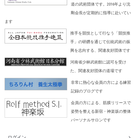
道の武術団体です。2016年より沈
剛会長が定期的に指導に赴いてい
ます
推手を競技として行なう「競技推
手」の研鑽を通じて伝統武術の振
興を志向する、関連友好団体です
河南省少林武術館に認可を受け
た、関連友好団体の道場です
非常に熱心な会員の方による練習
記録のブログです
会員の方による、筋膜リリースで
姿勢を整える新宿・神楽坂の整体
パーソナルサロンです
ログイン