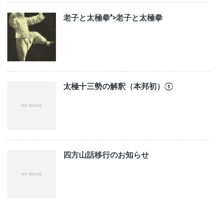
老子と太極拳">
老子と太極拳
太極十三勢の解釈（本邦初）①
四方山話移行のお知らせ