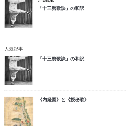
2014/04/02
「十三勢歌訣」の和訳
人気記事
「十三勢歌訣」の和訳
《内経図》と《授秘歌》