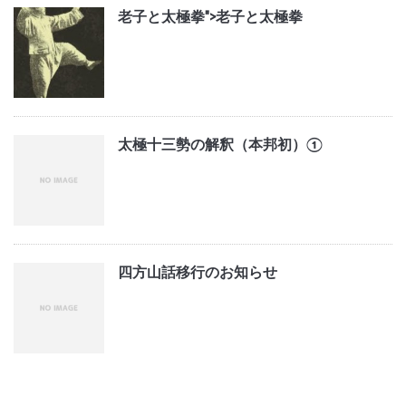
老子と太極拳">
老子と太極拳
太極十三勢の解釈（本邦初）①
四方山話移行のお知らせ