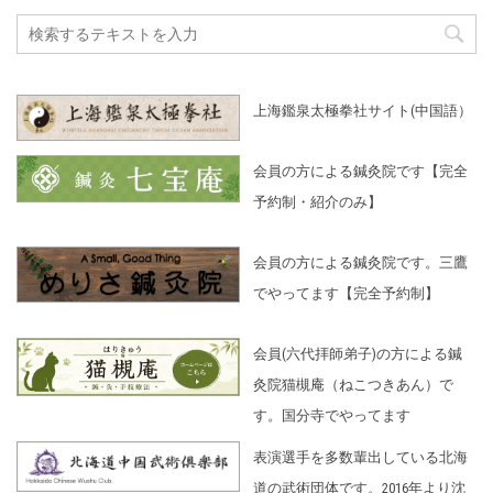
上海鑑泉太極拳社サイト(中国語）
会員の方による鍼灸院です【完全
予約制・紹介のみ】
会員の方による鍼灸院です。三鷹
でやってます【完全予約制】
会員(六代拝師弟子)の方による鍼
灸院猫槻庵（ねこつきあん）で
す。国分寺でやってます
表演選手を多数輩出している北海
道の武術団体です。2016年より沈