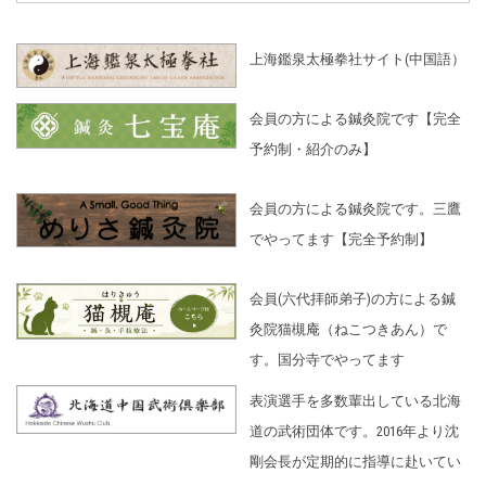
上海鑑泉太極拳社サイト(中国語）
会員の方による鍼灸院です【完全
予約制・紹介のみ】
会員の方による鍼灸院です。三鷹
でやってます【完全予約制】
会員(六代拝師弟子)の方による鍼
灸院猫槻庵（ねこつきあん）で
す。国分寺でやってます
表演選手を多数輩出している北海
道の武術団体です。2016年より沈
剛会長が定期的に指導に赴いてい