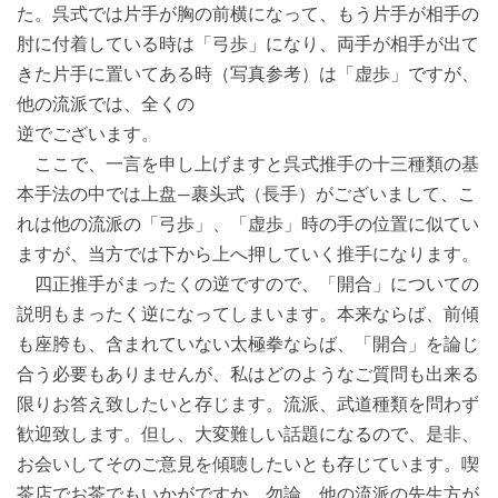
た。呉式では片手が胸の前横になって、もう片手が相手の
肘に付着している時は「弓歩」になり、両手が相手が出て
きた片手に置いてある時（写真参考）は「虚歩」ですが、
他の流派では、全くの
逆でございます。
ここで、一言を申し上げますと呉式推手の十三種類の基
本手法の中では上盘―裹头式（長手）がございまして、こ
れは他の流派の「弓歩」、「虚歩」時の手の位置に似てい
ますが、当方では下から上へ押していく推手になります。
四正推手がまったくの逆ですので、「開合」についての
説明もまったく逆になってしまいます。本来ならば、前傾
も座胯も、含まれていない太極拳ならば、「開合」を論じ
合う必要もありませんが、私はどのようなご質問も出来る
限りお答え致したいと存じます。流派、武道種類を問わず
歓迎致します。但し、大変難しい話題になるので、是非、
お会いしてそのご意見を傾聴したいとも存じています。喫
茶店でお茶でもいかがですか。勿論、他の流派の先生方が