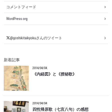
コメントフィード
WordPress.org
@goshikitaikyokuさんのツイート
新着記事
2014/04/04
《内経図》と《授秘歌》
2014/04/04
四性帰原歌（七言八句）の感想