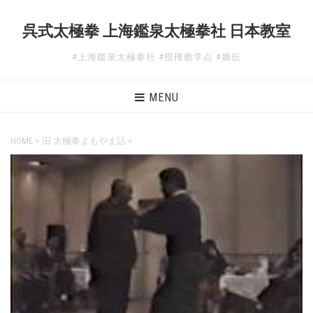
呉式太極拳 上海鑑泉太極拳社 日本教室
#上海鑑泉太極拳社 #授権教学点 #嫡伝
MENU
HOME
>
旧 太極拳よもやま話
>