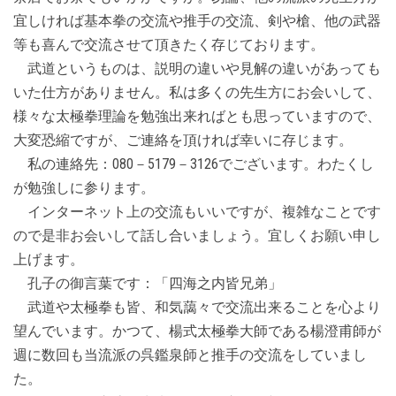
宜しければ基本拳の交流や推手の交流、剣や槍、他の武器
等も喜んで交流させて頂きたく存じております。
武道というものは、説明の違いや見解の違いがあっても
いた仕方がありません。私は多くの先生方にお会いして、
様々な太極拳理論を勉強出来ればとも思っていますので、
大変恐縮ですが、ご連絡を頂ければ幸いに存じます。
私の連絡先：080－5179－3126でございます。わたくし
が勉強しに参ります。
インターネット上の交流もいいですが、複雑なことです
ので是非お会いして話し合いましょう。宜しくお願い申し
上げます。
孔子の御言葉です：「四海之内皆兄弟」
武道や太極拳も皆、和気藹々で交流出来ることを心より
望んでいます。かつて、楊式太極拳大師である楊澄甫師が
週に数回も当流派の呉鑑泉師と推手の交流をしていまし
た。