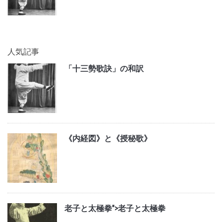
人気記事
「十三勢歌訣」の和訳
《内経図》と《授秘歌》
老子と太極拳">
老子と太極拳