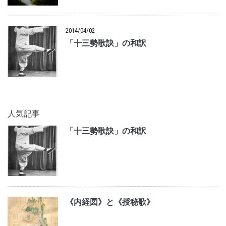
2014/04/02
「十三勢歌訣」の和訳
人気記事
「十三勢歌訣」の和訳
《内経図》と《授秘歌》