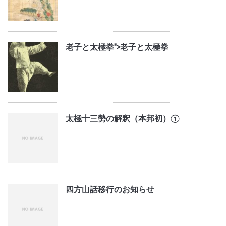
老子と太極拳">
老子と太極拳
太極十三勢の解釈（本邦初）①
四方山話移行のお知らせ