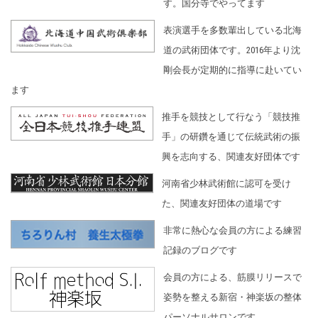
す。国分寺でやってます
表演選手を多数輩出している北海
道の武術団体です。2016年より沈
剛会長が定期的に指導に赴いてい
ます
推手を競技として行なう「競技推
手」の研鑽を通じて伝統武術の振
興を志向する、関連友好団体です
河南省少林武術館に認可を受け
た、関連友好団体の道場です
非常に熱心な会員の方による練習
記録のブログです
会員の方による、筋膜リリースで
姿勢を整える新宿・神楽坂の整体
パーソナルサロンです