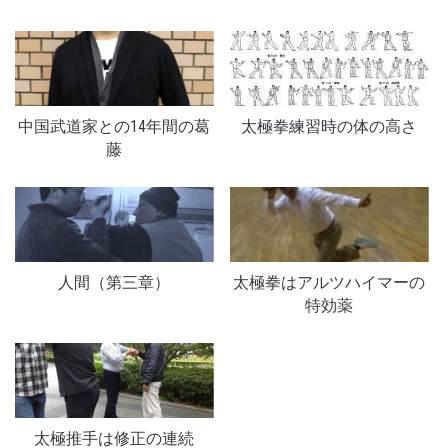
中国武道家との14年間の葛
太極拳練習時の体の高さ
藤
人間（第三章）
太極拳はアルツハイマーの
特効薬
太極推手は修正の連続