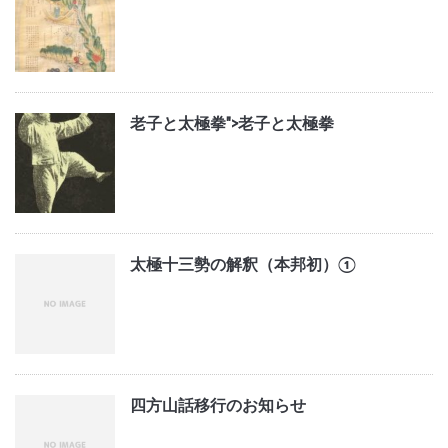
老子と太極拳">
老子と太極拳
太極十三勢の解釈（本邦初）①
四方山話移行のお知らせ