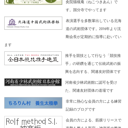
灸院猫槻庵（ねこつきあん）で
す。国分寺でやってます
表演選手を多数輩出している北海
道の武術団体です。2016年より沈
剛会長が定期的に指導に赴いてい
ます
推手を競技として行なう「競技推
手」の研鑽を通じて伝統武術の振
興を志向する、関連友好団体です
河南省少林武術館に認可を受け
た、関連友好団体の道場です
非常に熱心な会員の方による練習
記録のブログです
会員の方による、筋膜リリースで