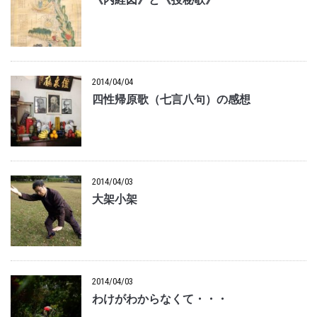
《内経図》と《授秘歌》
2014/04/04
四性帰原歌（七言八句）の感想
2014/04/03
大架小架
2014/04/03
わけがわからなくて・・・