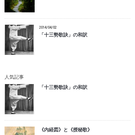
2014/04/02
「十三勢歌訣」の和訳
人気記事
「十三勢歌訣」の和訳
《内経図》と《授秘歌》