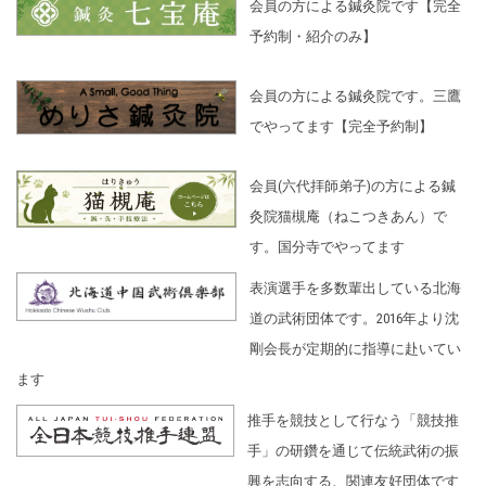
会員の方による鍼灸院です【完全
予約制・紹介のみ】
会員の方による鍼灸院です。三鷹
でやってます【完全予約制】
会員(六代拝師弟子)の方による鍼
灸院猫槻庵（ねこつきあん）で
す。国分寺でやってます
表演選手を多数輩出している北海
道の武術団体です。2016年より沈
剛会長が定期的に指導に赴いてい
ます
推手を競技として行なう「競技推
手」の研鑽を通じて伝統武術の振
興を志向する、関連友好団体です