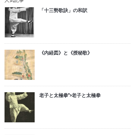
人気記事
「十三勢歌訣」の和訳
《内経図》と《授秘歌》
老子と太極拳">
老子と太極拳