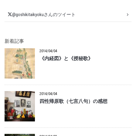
@goshikitaikyokuさんのツイート
新着記事
2014/04/04
《内経図》と《授秘歌》
2014/04/04
四性帰原歌（七言八句）の感想