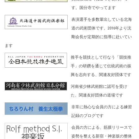
す。国分寺でやってます
表演選手を多数輩出している北海
道の武術団体です。2016年より沈
剛会長が定期的に指導に赴いてい
ます
推手を競技として行なう「競技推
手」の研鑽を通じて伝統武術の振
興を志向する、関連友好団体です
河南省少林武術館に認可を受け
た、関連友好団体の道場です
非常に熱心な会員の方による練習
記録のブログです
会員の方による、筋膜リリースで
姿勢を整える新宿・神楽坂の整体