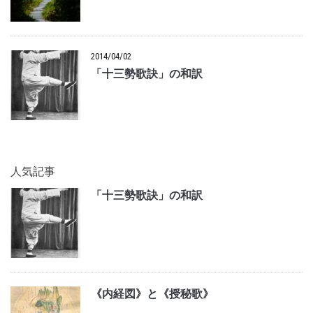
2014/04/02
「十三勢歌訣」の和訳
人気記事
「十三勢歌訣」の和訳
《内経図》と《授秘歌》