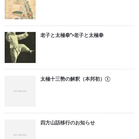
老子と太極拳">
老子と太極拳
太極十三勢の解釈（本邦初）①
四方山話移行のお知らせ