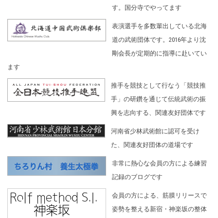
す。国分寺でやってます
表演選手を多数輩出している北海
道の武術団体です。2016年より沈
剛会長が定期的に指導に赴いてい
ます
推手を競技として行なう「競技推
手」の研鑽を通じて伝統武術の振
興を志向する、関連友好団体です
河南省少林武術館に認可を受け
た、関連友好団体の道場です
非常に熱心な会員の方による練習
記録のブログです
会員の方による、筋膜リリースで
姿勢を整える新宿・神楽坂の整体