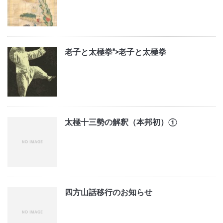
老子と太極拳">
老子と太極拳
太極十三勢の解釈（本邦初）①
四方山話移行のお知らせ