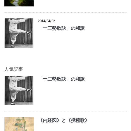
2014/04/02
「十三勢歌訣」の和訳
人気記事
「十三勢歌訣」の和訳
《内経図》と《授秘歌》