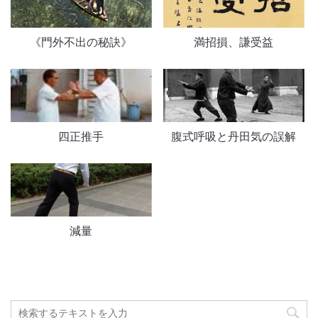
《門外不出の秘訣》
満招損、謙受益
四正推手
腹式呼吸と丹田気の誤解
減量