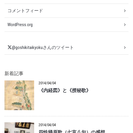
コメントフィード
WordPress.org
@goshikitaikyokuさんのツイート
新着記事
2014/04/04
《内経図》と《授秘歌》
2014/04/04
四性帰原歌（七言八句）の感想