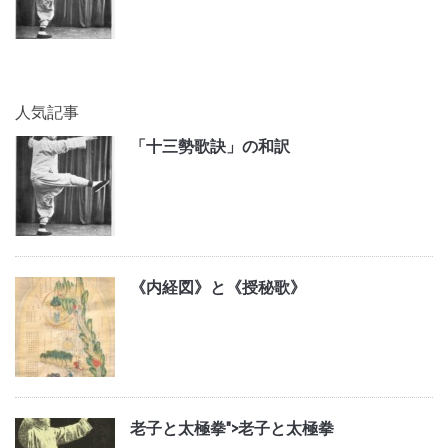
人気記事
「十三勢歌訣」の和訳
《内経図》と《授秘歌》
老子と太極拳">
老子と太極拳