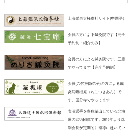
上海鑑泉太極拳社サイト(中国語）
会員の方による鍼灸院です【完全
予約制・紹介のみ】
会員の方による鍼灸院です。三鷹
でやってます【完全予約制】
会員(六代拝師弟子)の方による鍼
灸院猫槻庵（ねこつきあん）で
す。国分寺でやってます
表演選手を多数輩出している北海
道の武術団体です。2016年より沈
剛会長が定期的に指導に赴いてい