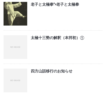
老子と太極拳">
老子と太極拳
太極十三勢の解釈（本邦初）①
四方山話移行のお知らせ