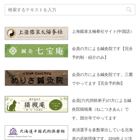
上海鑑泉太極拳社サイト(中国語）
会員の方による鍼灸院です【完全
予約制・紹介のみ】
会員の方による鍼灸院です。三鷹
でやってます【完全予約制】
会員(六代拝師弟子)の方による鍼
灸院猫槻庵（ねこつきあん）で
す。国分寺でやってます
表演選手を多数輩出している北海
道の武術団体です。2016年より沈