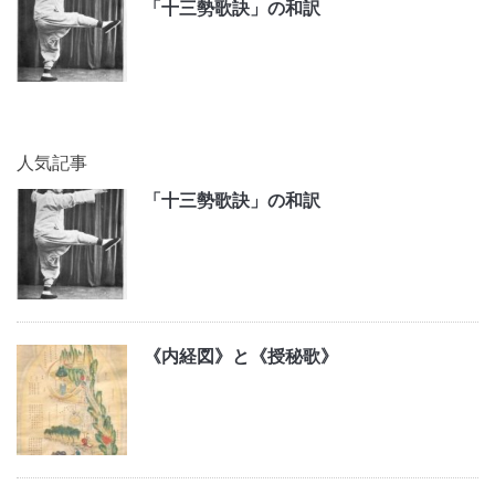
「十三勢歌訣」の和訳
人気記事
「十三勢歌訣」の和訳
《内経図》と《授秘歌》