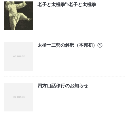
老子と太極拳">
老子と太極拳
太極十三勢の解釈（本邦初）①
四方山話移行のお知らせ