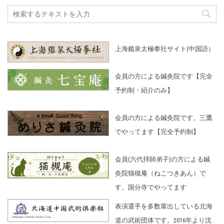
上海鑑泉太極拳社サイト(中国語）
会員の方による鍼灸院です【完全
予約制・紹介のみ】
会員の方による鍼灸院です。三鷹
でやってます【完全予約制】
会員(六代拝師弟子)の方による鍼
灸院猫槻庵（ねこつきあん）で
す。国分寺でやってます
表演選手を多数輩出している北海
道の武術団体です。2016年より沈