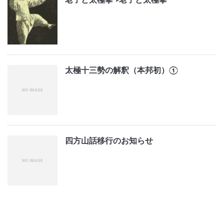
老子と太極拳">
老子と太極拳
太極十三勢の解釈（本邦初）①
四方山話移行のお知らせ