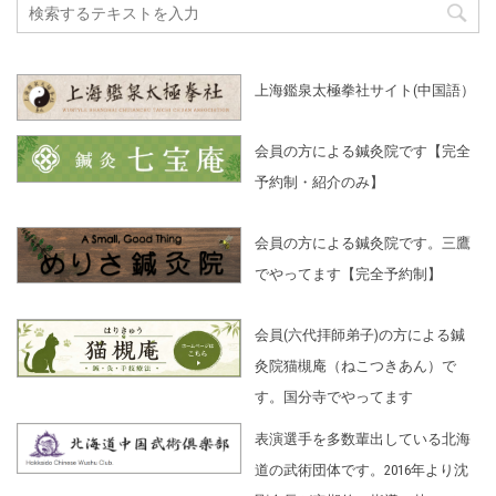
上海鑑泉太極拳社サイト(中国語）
会員の方による鍼灸院です【完全
予約制・紹介のみ】
会員の方による鍼灸院です。三鷹
でやってます【完全予約制】
会員(六代拝師弟子)の方による鍼
灸院猫槻庵（ねこつきあん）で
す。国分寺でやってます
表演選手を多数輩出している北海
道の武術団体です。2016年より沈