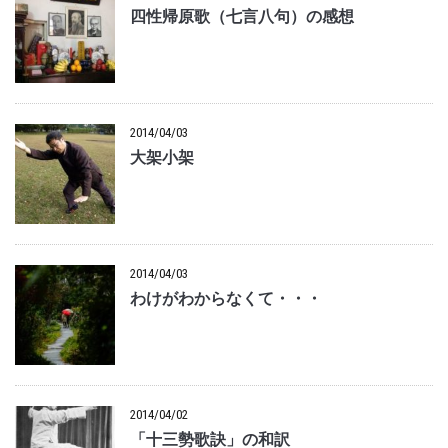
四性帰原歌（七言八句）の感想
2014/04/03
大架小架
2014/04/03
わけがわからなくて・・・
2014/04/02
「十三勢歌訣」の和訳