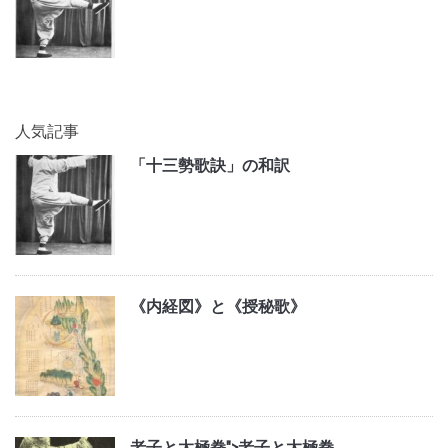
人気記事
「十三勢歌訣」の和訳
《内経図》と《授秘歌》