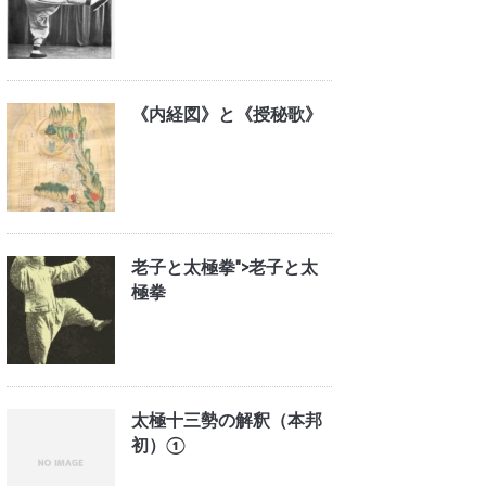
《内経図》と《授秘歌》
老子と太極拳">
老子と太
極拳
太極十三勢の解釈（本邦
初）①