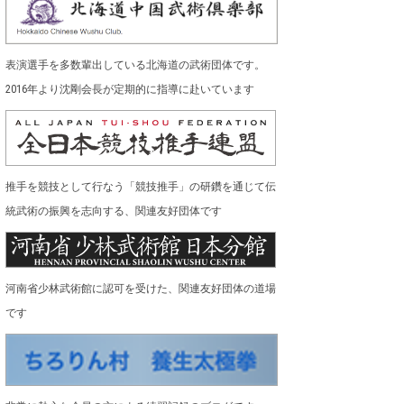
表演選手を多数輩出している北海道の武術団体です。
2016年より沈剛会長が定期的に指導に赴いています
推手を競技として行なう「競技推手」の研鑽を通じて伝
統武術の振興を志向する、関連友好団体です
河南省少林武術館に認可を受けた、関連友好団体の道場
です