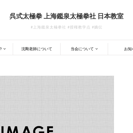
呉式太極拳 上海鑑泉太極拳社 日本教室
#上海鑑泉太極拳社 #授権教学点 #嫡伝
?
沈剛老師について
当会について
お知