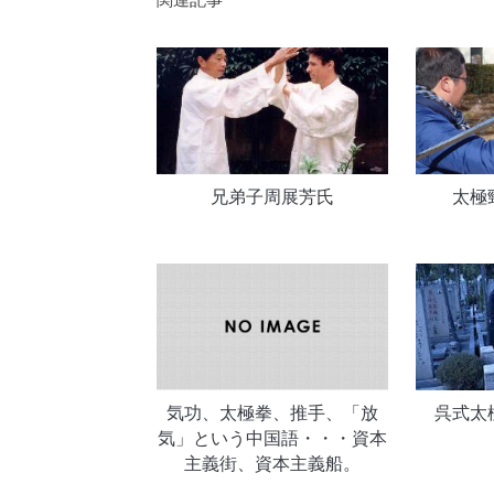
兄弟子周展芳氏
太極
気功、太極拳、推手、「放
呉式太
気」という中国語・・・資本
主義街、資本主義船。