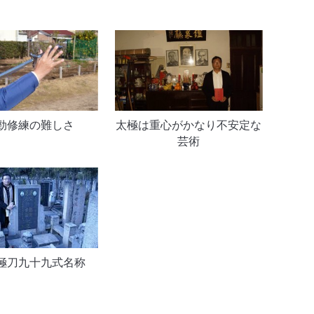
勁修練の難しさ
太極は重心がかなり不安定な
芸術
極刀九十九式名称