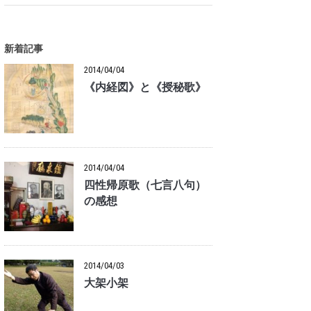
新着記事
2014/04/04
《内経図》と《授秘歌》
2014/04/04
四性帰原歌（七言八句）
の感想
2014/04/03
大架小架