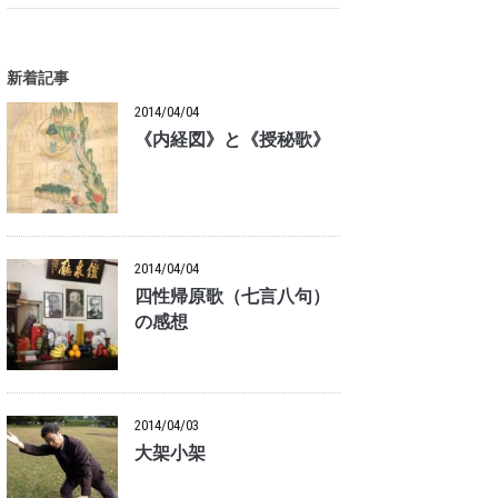
新着記事
2014/04/04
《内経図》と《授秘歌》
2014/04/04
四性帰原歌（七言八句）
の感想
2014/04/03
大架小架