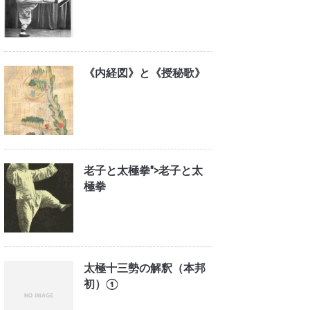
《内経図》と《授秘歌》
老子と太極拳">
老子と太
極拳
太極十三勢の解釈（本邦
初）①