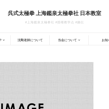
呉式太極拳 上海鑑泉太極拳社 日本教室
#上海鑑泉太極拳社 #授権教学点 #嫡伝
?
沈剛老師について
当会について
お知