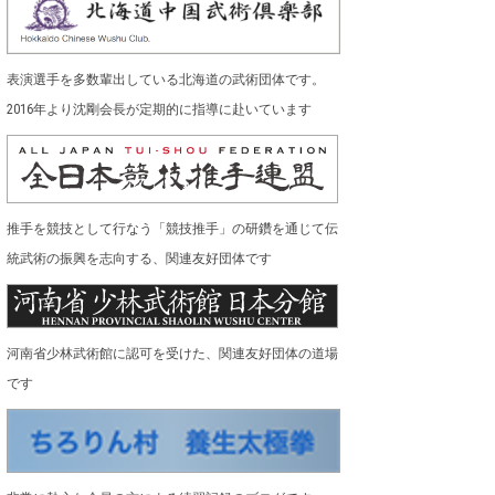
表演選手を多数輩出している北海道の武術団体です。
2016年より沈剛会長が定期的に指導に赴いています
推手を競技として行なう「競技推手」の研鑽を通じて伝
統武術の振興を志向する、関連友好団体です
河南省少林武術館に認可を受けた、関連友好団体の道場
です