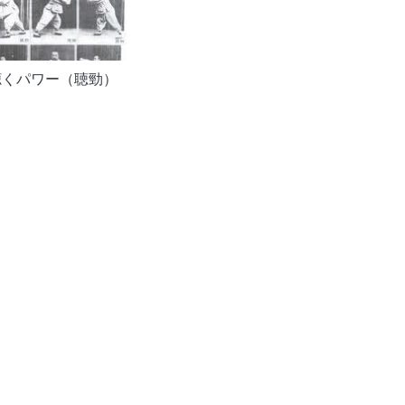
聴くパワー（聴勁）