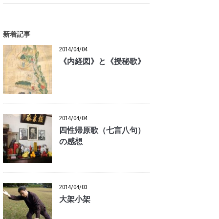
新着記事
2014/04/04
《内経図》と《授秘歌》
2014/04/04
四性帰原歌（七言八句）
の感想
2014/04/03
大架小架