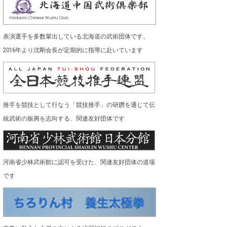
表演選手を多数輩出している北海道の武術団体です。
2016年より沈剛会長が定期的に指導に赴いています
推手を競技として行なう「競技推手」の研鑽を通じて伝
統武術の振興を志向する、関連友好団体です
河南省少林武術館に認可を受けた、関連友好団体の道場
です