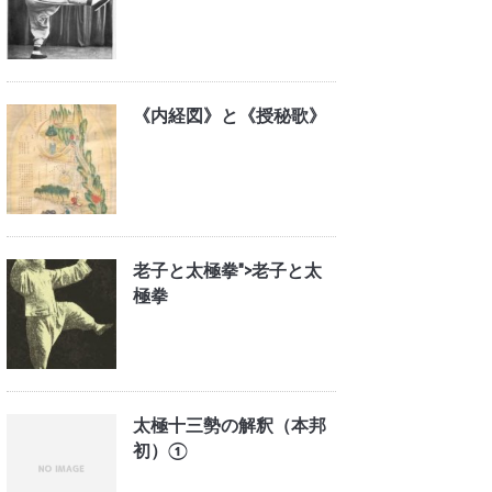
《内経図》と《授秘歌》
老子と太極拳">
老子と太
極拳
太極十三勢の解釈（本邦
初）①