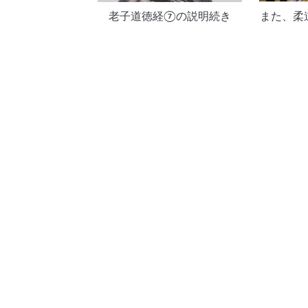
老子道徳経⑦の説明続き
また、柔