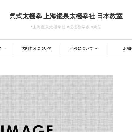
呉式太極拳 上海鑑泉太極拳社 日本教室
#上海鑑泉太極拳社 #授権教学点 #嫡伝
?
沈剛老師について
当会について
お知