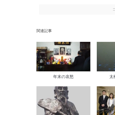
関連記事
年末の哀愁
太