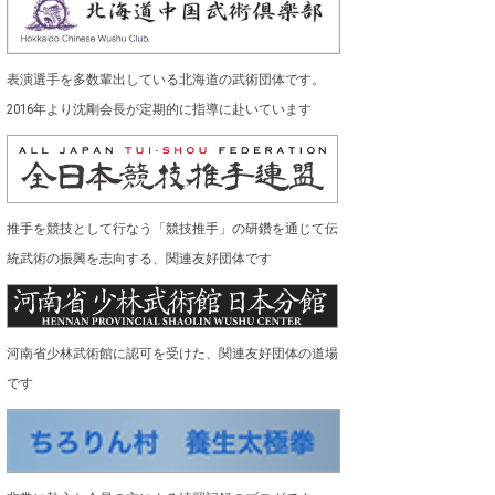
表演選手を多数輩出している北海道の武術団体です。
2016年より沈剛会長が定期的に指導に赴いています
推手を競技として行なう「競技推手」の研鑽を通じて伝
統武術の振興を志向する、関連友好団体です
河南省少林武術館に認可を受けた、関連友好団体の道場
です