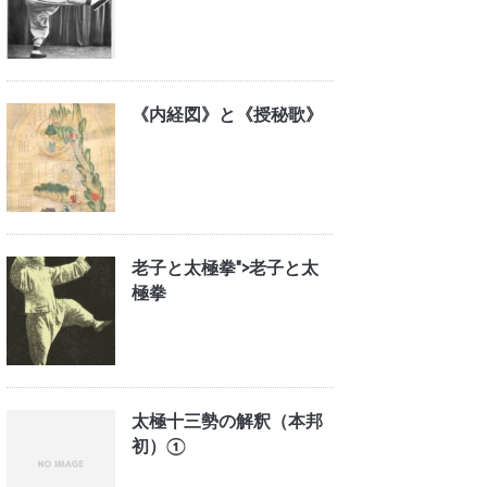
《内経図》と《授秘歌》
老子と太極拳">
老子と太
極拳
太極十三勢の解釈（本邦
初）①