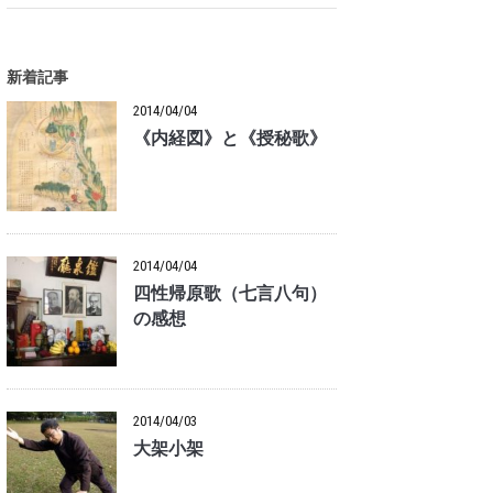
新着記事
2014/04/04
《内経図》と《授秘歌》
2014/04/04
四性帰原歌（七言八句）
の感想
2014/04/03
大架小架