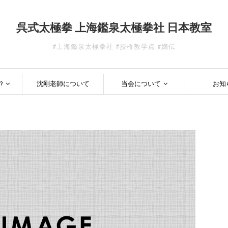
呉式太極拳 上海鑑泉太極拳社 日本教室
#上海鑑泉太極拳社 #授権教学点 #嫡伝
?
沈剛老師について
当会について
お知