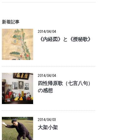
新着記事
2014/04/04
《内経図》と《授秘歌》
2014/04/04
四性帰原歌（七言八句）
の感想
2014/04/03
大架小架