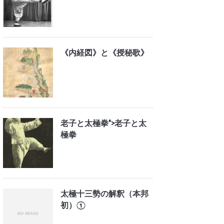
《内経図》と《授秘歌》
老子と太極拳">
老子と太
極拳
太極十三勢の解釈（本邦
初）①