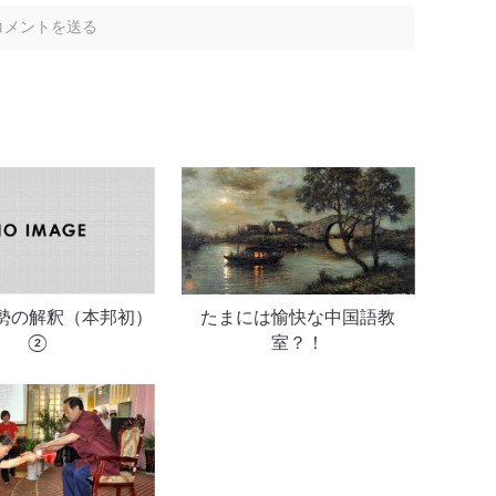
勢の解釈（本邦初）
たまには愉快な中国語教
②
室？！