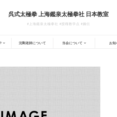
呉式太極拳 上海鑑泉太極拳社 日本教室
#上海鑑泉太極拳社 #授権教学点 #嫡伝
?
沈剛老師について
当会について
お知