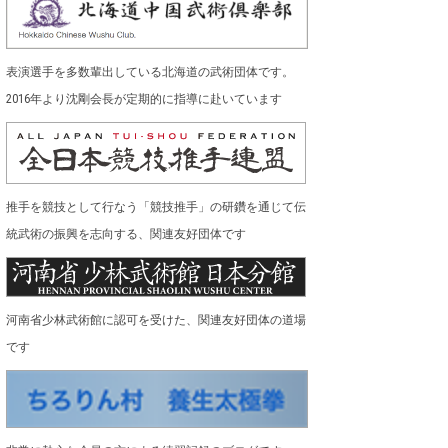
表演選手を多数輩出している北海道の武術団体です。
2016年より沈剛会長が定期的に指導に赴いています
推手を競技として行なう「競技推手」の研鑽を通じて伝
統武術の振興を志向する、関連友好団体です
河南省少林武術館に認可を受けた、関連友好団体の道場
です