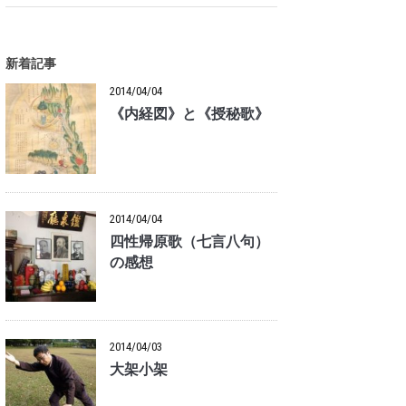
新着記事
2014/04/04
《内経図》と《授秘歌》
2014/04/04
四性帰原歌（七言八句）
の感想
2014/04/03
大架小架