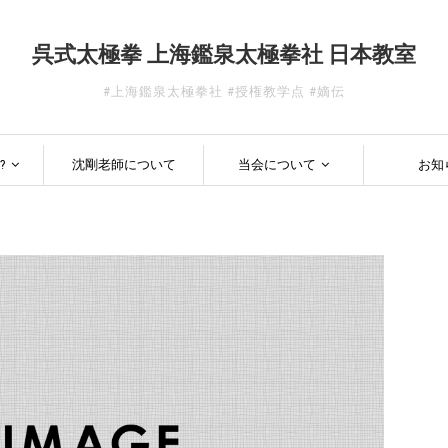
呉式太極拳 上海鑑泉太極拳社 日本教室
#上海鑑泉太極拳社 #授権教学点 #嫡伝
?
沈剛老師について
当会について
お知