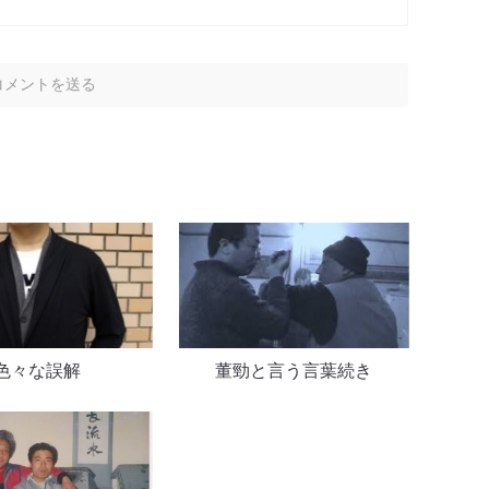
色々な誤解
董勁と言う言葉続き