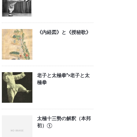
《内経図》と《授秘歌》
老子と太極拳">
老子と太
極拳
太極十三勢の解釈（本邦
初）①