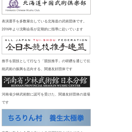
表演選手を多数輩出している北海道の武術団体です。
2016年より沈剛会長が定期的に指導に赴いています
推手を競技として行なう「競技推手」の研鑽を通じて伝
統武術の振興を志向する、関連友好団体です
河南省少林武術館に認可を受けた、関連友好団体の道場
です