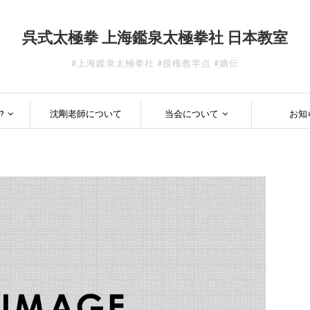
呉式太極拳 上海鑑泉太極拳社 日本教室
#上海鑑泉太極拳社 #授権教学点 #嫡伝
?
沈剛老師について
当会について
お知