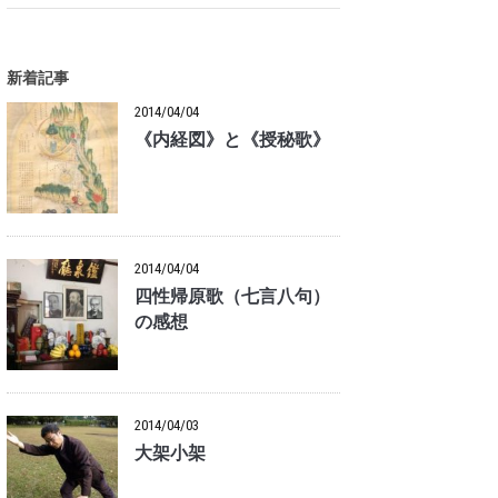
新着記事
2014/04/04
《内経図》と《授秘歌》
2014/04/04
四性帰原歌（七言八句）
の感想
2014/04/03
大架小架