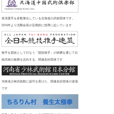
表演選手を多数輩出している北海道の武術団体です。
2016年より沈剛会長が定期的に指導に赴いています
推手を競技として行なう「競技推手」の研鑽を通じて伝
統武術の振興を志向する、関連友好団体です
河南省少林武術館に認可を受けた、関連友好団体の道場
です