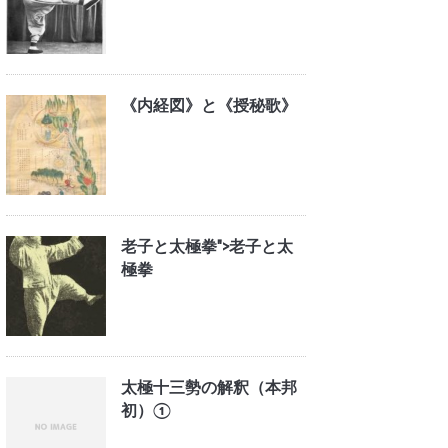
《内経図》と《授秘歌》
老子と太極拳">
老子と太
極拳
太極十三勢の解釈（本邦
初）①