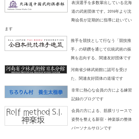
表演選手を多数輩出している北海
道の武術団体です。2016年より沈
剛会長が定期的に指導に赴いてい
ます
推手を競技として行なう「競技推
手」の研鑽を通じて伝統武術の振
興を志向する、関連友好団体です
河南省少林武術館に認可を受け
た、関連友好団体の道場です
非常に熱心な会員の方による練習
記録のブログです
会員の方による、筋膜リリースで
姿勢を整える新宿・神楽坂の整体
パーソナルサロンです