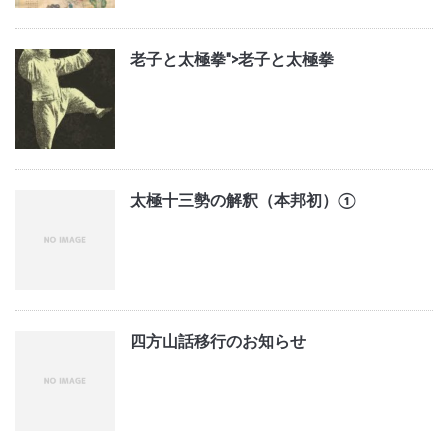
老子と太極拳">
老子と太極拳
太極十三勢の解釈（本邦初）①
四方山話移行のお知らせ