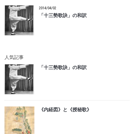
2014/04/02
「十三勢歌訣」の和訳
人気記事
「十三勢歌訣」の和訳
《内経図》と《授秘歌》